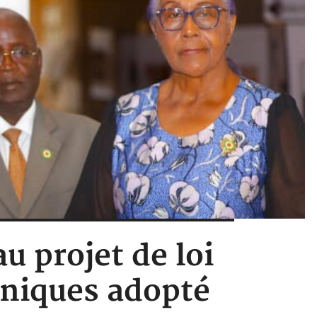
u projet de loi
oniques adopté