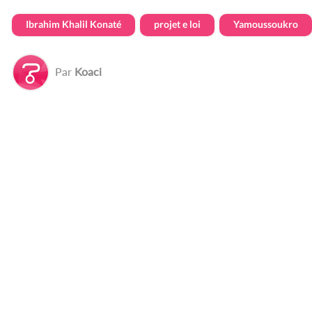
Ibrahim Khalil Konaté
projet e loi
Yamoussoukro
Par
Koaci