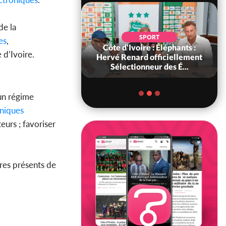
de la
SOCIÉTÉ
SPORT
es
,
ire : « On ne veut
Côte d'Ivoire : Éléphants :
 d’Ivoire.
chez nous », crient
Hervé Renard officiellement
abitants d...
Sélectionneur des É...
 un régime
oniques
eurs ; favoriser
res présents de