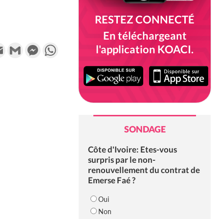
RESTEZ CONNECTÉ
En téléchargeant
k
tter
Email
Gmail
Messenger
WhatsApp
l'application KOACI.
SONDAGE
Côte d'Ivoire: Etes-vous
surpris par le non-
renouvellement du contrat de
Emerse Faé ?
Oui
Non