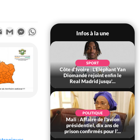
k
tter
Email
Gmail
Messenger
WhatsApp
Infos à la une
SOCIÉTÉ
SPORT
ire : Fin du rachat
Côte d'Ivoire : L'Eléphant Yan
0 tonnes de cacao,
Diomandé rejoint enfin le
ARFA-CI co...
Real Madrid jusqu'...
POLITIQUE
POLITIQUE
voire : Violences
Mali : Affaire de l'avion
 à Kossandji (Mé)
présidentiel, dix ans de
it 03 morts, A...
prison confirmés pour l'...
ctroniques
.