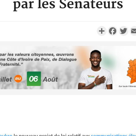
par les Sénateurs
Partager
Faceboo
Twi
Côte d'Ivo
des 100 00
le SYN
Côte d'I
tragiques
ayant fa
oukro
le nouveau projet de loi relatif aux
communications
éle