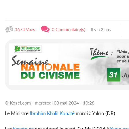
3674 Vues
0 Commentaire(s)
Il y a 2 ans
© Koaci.com - mercredi 08 mai 2024 - 10:28
Le Ministre
Ibrahim Khalil Konaté
mardi à Yakro (DR)
Les
Sénateurs
ont adopté le mardi 07 Mai 2024 à
Yamouss