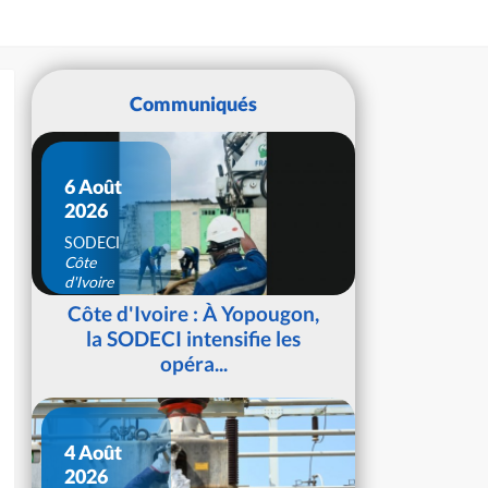
Communiqués
6 Août
2026
SODECI
Côte
d'Ivoire
Côte d'Ivoire : À Yopougon,
la SODECI intensifie les
opéra...
4 Août
2026