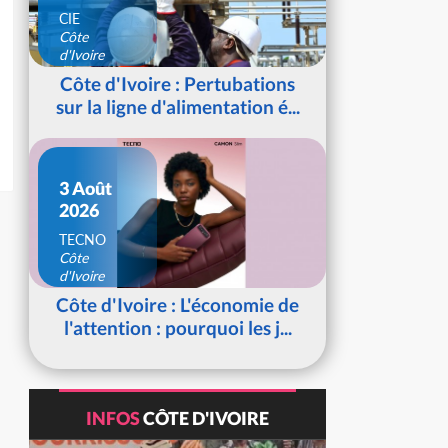
CIE
Côte
d'Ivoire
Côte d'Ivoire : Pertubations
sur la ligne d'alimentation é...
3 Août
2026
TECNO
Côte
d'Ivoire
Côte d'Ivoire : L'économie de
l'attention : pourquoi les j...
INFOS
CÔTE D'IVOIRE