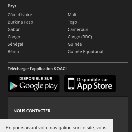
Pays
Côte d'Ivoire
Mali
Burkina Faso
Togo
Gabon
Cameroun
Congo
Congo (RDC)
Sénégal
Guinée
Bénin
Guinée Equatorial
Télécharger l'application KOACI
NOUS CONTACTER
contact@koaci.com
koaci@yahoo.fr
En poursuivant votre navigation sur ce site, vous