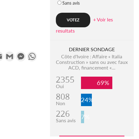
Sans avis
+ Voir les
resultats
DERNIER SONDAGE
k
tter
Email
Gmail
Messenger
WhatsApp
Côte d'Ivoire : Affaire « Italia
Construction » sans ou avec faux
ACD, financement «...
2355
69%
Oui
808
24%
Non
226
7%
Sans avis