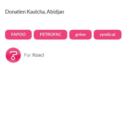
Donatien Kautcha, Abidjan
FAPOO
PETROFAC
grève
syndicat
Par
Koaci