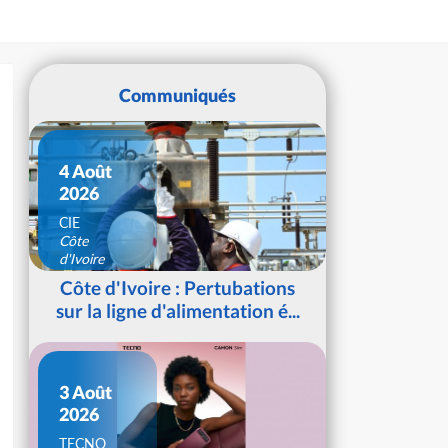
Communiqués
4 Août
2026
CIE
Côte
d'Ivoire
Côte d'Ivoire : Pertubations
sur la ligne d'alimentation é...
3 Août
2026
TECNO