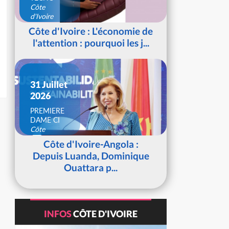
Côte
d'Ivoire
Côte d'Ivoire : L'économie de
l'attention : pourquoi les j...
31 Juillet
2026
PREMIERE
DAME CI
Côte
d'Ivoire
Côte d'Ivoire-Angola :
Depuis Luanda, Dominique
Ouattara p...
INFOS
CÔTE D'IVOIRE