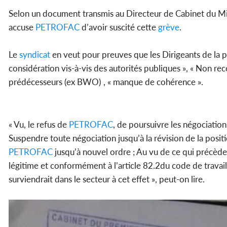
Selon un document transmis au Directeur de Cabinet du Min
accuse
PETROFAC
d’avoir suscité cette
grève
.
Le
syndicat
en veut pour preuves que les Dirigeants de la pl
considération vis-à-vis des autorités publiques », « Non re
prédécesseurs (ex BWO) , « manque de cohérence ».
« Vu, le refus de
PETROFAC
, de poursuivre les négociation
Suspendre toute négociation jusqu’à la révision de la posit
PETROFAC
jusqu’à nouvel ordre ; Au vu de ce qui précède
légitime et conformément à l’article 82.2du code de travai
surviendrait dans le secteur à cet effet », peut-on lire.