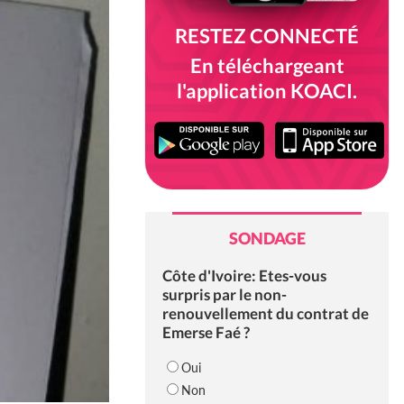
RESTEZ CONNECTÉ
En téléchargeant
l'application KOACI.
SONDAGE
Côte d'Ivoire: Etes-vous
surpris par le non-
renouvellement du contrat de
Emerse Faé ?
Oui
Non