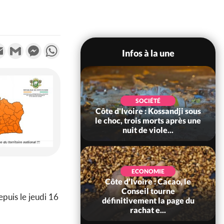
k
tter
Email
Gmail
Messenger
WhatsApp
Infos à la une
POLITIQUE
SOCIÉTÉ
ire : Indépendance
Côte d'Ivoire : Kossandji sous
Yopougon coeur
le choc, trois morts après une
 la célébration...
nuit de viole...
ECONOMIE
Côte d'Ivoire : Cacao, le
SOCIÉTÉ
ire : Réforme de la
Conseil tourne
epuis le jeudi 16
té civile, le
définitivement la page du
nt valide six dé...
rachat e...