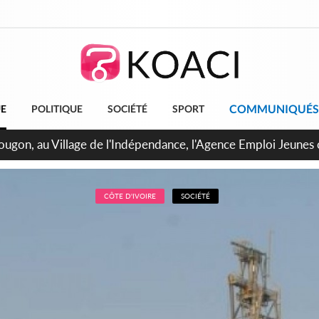
COMMUNIQUÉS
UE
POLITIQUE
SOCIÉTÉ
SPORT
 de Treichville, après la fronde, les agents contractuels obti
arriérés du SMIG 2023
CÔTE D'IVOIRE
SOCIÉTÉ