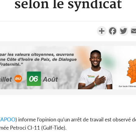
selon le syndicat
Partager
Faceboo
Twi
Côte d'Ivo
2026, 
battant de
Côte d'Ivo
FAPOO
) informe l’opinion qu’un arrêt de travail est observé d
socié
mée Petroci CI-11 (Gulf-Tide).
gouverneme