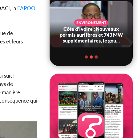
OACI, la
FAPOO
SANTÉ
ENVIRONEMENT
Ivoire : Réforme
Côte d'Ivoire : Nouveaux
que de
, le gouvernement
permis aurifères et 743 MW
 ses structures...
supplémentaires, le gou...
es et leurs
 suit :
ays de
e manière
 conséquence qui