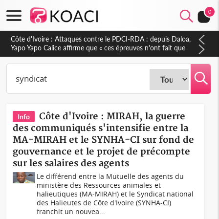
0
Côte d'Ivoire : Le Colonel-Major Fofié Kouakou est décédé,
l'armée perd une figure de la 2e Région militaire
Côte d'Ivoire : MIRAH, la guerre
Info
des communiqués s'intensifie entre la
MA-MIRAH et le SYNHA-CI sur fond de
gouvernance et le projet de précompte
sur les salaires des agents
Le différend entre la Mutuelle des agents du
ministère des Ressources animales et
halieutiques (MA-MIRAH) et le Syndicat national
des Halieutes de Côte d'Ivoire (SYNHA-CI)
franchit un nouvea...