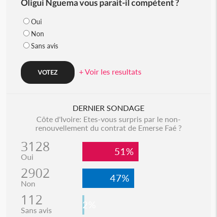
Oligui Nguema vous parait-il compétent ?
Oui
Non
Sans avis
+ Voir les resultats
DERNIER SONDAGE
Côte d'Ivoire: Etes-vous surpris par le non-
renouvellement du contrat de Emerse Faé ?
3128
51%
Oui
2902
47%
Non
112
2%
Sans avis