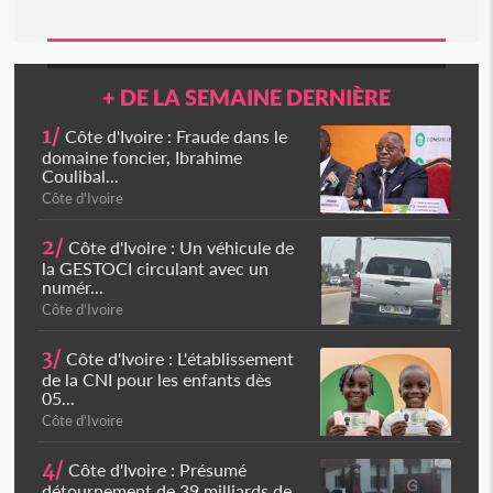
+ DE LA SEMAINE DERNIÈRE
1/
Côte d'Ivoire : Fraude dans le
domaine foncier, Ibrahime
Coulibal...
Côte d'Ivoire
2/
Côte d'Ivoire : Un véhicule de
la GESTOCI circulant avec un
numér...
Côte d'Ivoire
3/
Côte d'Ivoire : L'établissement
de la CNI pour les enfants dès
05...
Côte d'Ivoire
4/
Côte d'Ivoire : Présumé
détournement de 39 milliards de