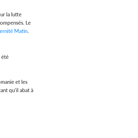
r la lutte
compensés. Le
ernité Matin
.
 été
omanie et les
ant qu’il abat à