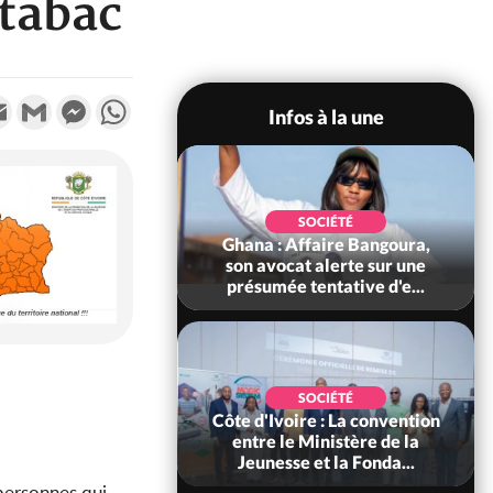
tabac
k
tter
Email
Gmail
Messenger
WhatsApp
Infos à la une
SOCIÉTÉ
SOCIÉTÉ
re : Kossandji sous
Ghana : Affaire Bangoura,
ois morts après une
son avocat alerte sur une
t de viole...
présumée tentative d'e...
POLITIQUE
SOCIÉTÉ
ire : Indépendance
Côte d'Ivoire : La convention
scours très attendu
entre le Ministère de la
R Alassane...
Jeunesse et la Fonda...
 personnes qui