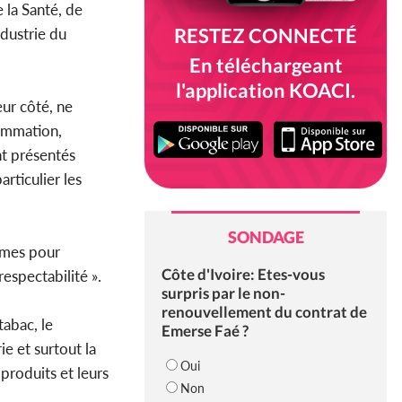
e la Santé, de
RESTEZ CONNECTÉ
ndustrie du
En téléchargeant
l'application KOACI.
ur côté, ne
sommation,
nt présentés
articulier les
SONDAGE
ormes pour
Côte d'Ivoire: Etes-vous
espectabilité ».
surpris par le non-
renouvellement du contrat de
tabac, le
Emerse Faé ?
e et surtout la
Oui
produits et leurs
Non