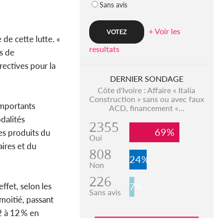
Sans avis
+ Voir les
 de cette lutte. «
resultats
s de
rectives pour la
DERNIER SONDAGE
Côte d'Ivoire : Affaire « Italia
Construction » sans ou avec faux
importants
ACD, financement «...
odalités
2355
69%
es produits du
Oui
aires et du
808
24%
Non
226
7%
ffet, selon les
Sans avis
moitié, passant
2 à 12 % en