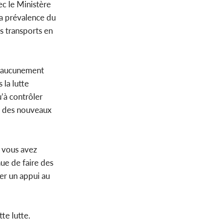
ec le Ministère
la prévalence du
s transports en
ut aucunement
 la lutte
u’à contrôler
on des nouveaux
i vous avez
ue de faire des
er un appui au
tte lutte.