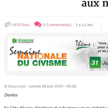
aux 
9670 Vues
0 Commentaire(s)
Il y a 2 ans
© Koaci.com - samedi 08 juin 2024 - 00:28
Demba
En Côte d’Ivoire, l’épidémie du tabagisme est un véritable