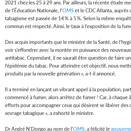
2021 chez les 25 à 29 ans. Par ailleurs, la récente étude m
de l’Éducation Nationale, l’
OMS
et le CDC Atlanta, auprès d
tabagisme est passée de 14 % à 5 %. Selon la même enquête, 
commun est respecté. Ainsi, le taux à l’exposition de la fu
Des acquis importants que le ministre de la Santé, de l’hy
voir s’effondrer avec la montée en puissance des nouveaux 
antitabac. Cependant, il ne saurait être question de faire u
l’épidémie du tabac. Pour atteindre cet objectif, nous mett
produits par la nouvelle génération », a-t-il annoncé.
Il a terminé en lançant un vibrant appel à la population, pa
commencé à fumer, alors arrêtez de fumer ! Car, à chaque 
efforts pour accompagner ceux qui désirent se libérer des 
sevrage tabagique », a exhorté le ministre.
Dr André N’Dongo au nom de l’
OMS
, a félicité le
gouvern