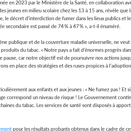
enée en 2023 par le Ministère de la Santé, en collaboration av
es jeunes en milieu scolaire chez les 13 à 15 ans, révèle que 
le décret d’interdiction de fumer dans les lieux publics et le
mée secondaire est passé de 74 % à 47 % », a-t-il énuméré.
giène publique et de la couverture maladie universelle, ne ve
produits du tabac. « Notre pays a fait d’énormes progrès dans
ne pause, car notre objectif est de poursuivre nos actions jusq
rons en place des stratégies et des ruses propices à l’adopti
rticulièrement aux enfants et aux jeunes : « Ne fumez pas ! Et s
âge correspond un niveau de risque ! Le Gouvernement contin
chaines du tabac. Les services de santé sont disposés à apport
ement
pour les résultats probants obtenus dans le cadre de ce