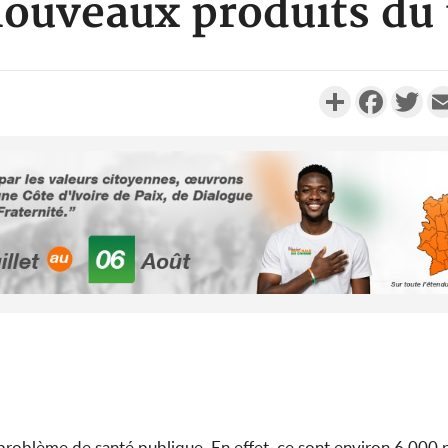
nouveaux produits du 
Partager
Faceboo
Twi
Côte d'Ivoi
le choc, tr
nui
Côte d'Ivo
2026, le di
du P
 problème de santé publique. En effet, ce sont environ 6 000