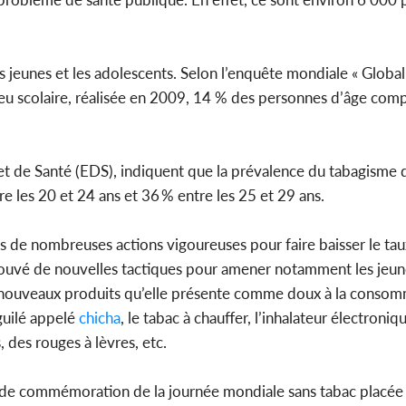
es jeunes et les adolescents. Selon l’enquête mondiale « Glob
Côte d'Iv
eu scolaire, réalisée en 2009, 14 % des personnes d’âge comp
Hervé Rena
Sélecti
t de Santé (EDS), indiquent que la prévalence du tabagisme d
re les 20 et 24 ans et 36 % entre les 25 et 29 ans.
s de nombreuses actions vigoureuses pour faire baisser le ta
trouvé de nouvelles tactiques pour amener notamment les jeune
 de nouveaux produits qu’elle présente comme doux à la conso
rguilé appelé
chicha
, le tabac à chauffer, l’inhalateur électroniqu
 des rouges à lèvres, etc.
e de commémoration de la journée mondiale sans tabac placée 