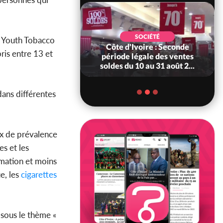
SPORT
SOCIÉTÉ
al Youth Tobacco
oire : Éléphants :
Côte d'Ivoire : Seconde
ris entre 13 et
rd officiellement
période légale des ventes
onneur des É...
soldes du 10 au 31 août 2...
ans différentes
ux de prévalence
s et les
mmation et moins
e, les
cigarettes
sous le thème «