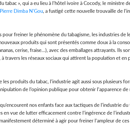
 tabac », qui a eu lieu à l’hôtel ivoire à Cocody, le ministre d
Pierre Dimba N’Gou
, a fustigé cette nouvelle trouvaille de l’i
 pour freiner le phénomène du tabagisme, les industries de le
e nouveaux produits qui sont présentés comme doux à la con
nas, cerise, fraise…), avec des emballages attrayants. Ils so
à travers les réseaux sociaux qui attirent la population et en p
e les produits du tabac, l’industrie agit aussi sous plusieurs f
manipulation de l’opinion publique pour obtenir l’apparence de r
 qu’encourent nos enfants face aux tactiques de l’industrie du 
 vue de lutter efficacement contre l’ingérence de l’industri
, manifestement déterminé à agir pour freiner l’ampleur de ces 