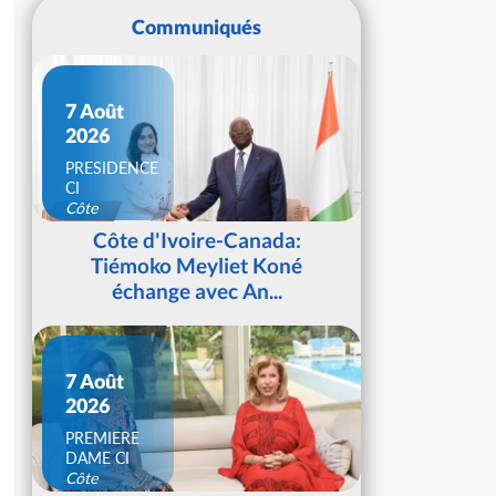
Communiqués
7 Août
2026
PRESIDENCE
CI
Côte
d'Ivoire
Côte d'Ivoire-Canada:
Tiémoko Meyliet Koné
échange avec An...
7 Août
2026
PREMIERE
DAME CI
Côte