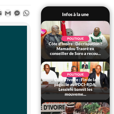
k
tter
Email
Gmail
Messenger
WhatsApp
Infos à la une
SOCIÉTÉ
POLITIQUE
voire : Ouattara
Côte d'Ivoire : Décrispation ?
 sanctions contre
Mamadou Traoré ex
erpissements i...
conseiller de Soro a recou...
POLITIQUE
Côte d'Ivoire : Fin de la
POLITIQUE
re : Fête nationale,
pagaille au PDCI-RDA,
Ouattara accorde
Lessiehi bannit les
âce à 4 661...
mouveme...