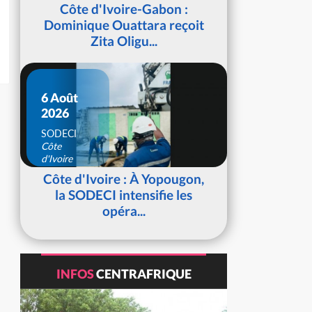
d'Ivoire
Côte d'Ivoire-Gabon :
Dominique Ouattara reçoit
Zita Oligu...
6 Août
2026
SODECI
Côte
d'Ivoire
Côte d'Ivoire : À Yopougon,
la SODECI intensifie les
opéra...
INFOS
CENTRAFRIQUE