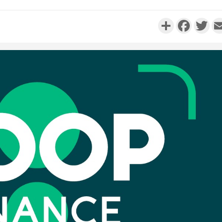
Partager
Faceboo
Twi
Côte d'I
promet des
les dégu
Côte d'Ivoi
Alassane 
la gr