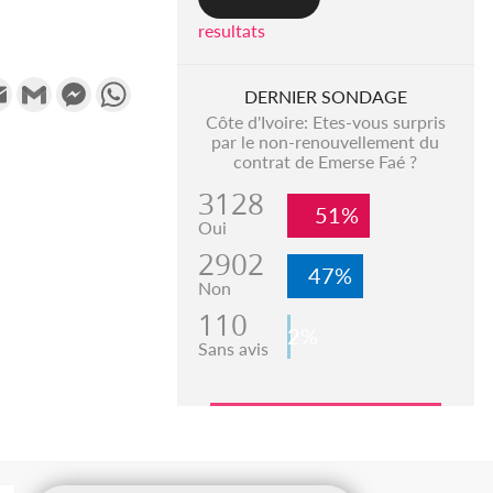
resultats
k
tter
Email
Gmail
Messenger
WhatsApp
DERNIER SONDAGE
Côte d'Ivoire: Etes-vous surpris
par le non-renouvellement du
contrat de Emerse Faé ?
3128
51%
Oui
2902
47%
Non
110
2%
Sans avis