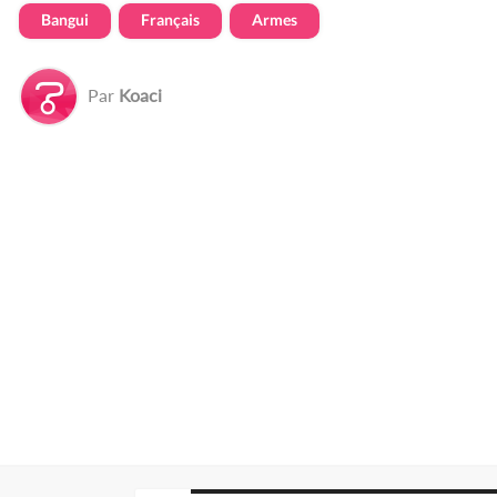
Bangui
Français
Armes
Par
Koaci