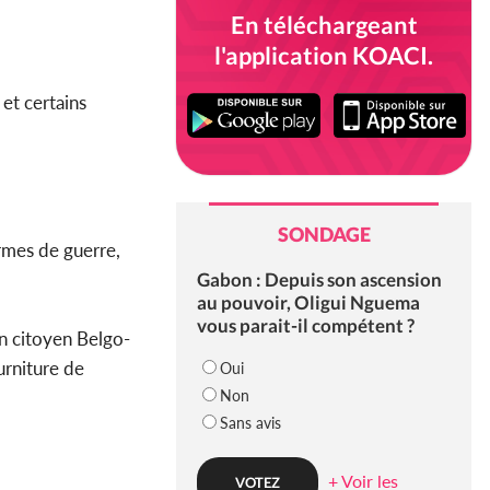
En téléchargeant
l'application KOACI.
et certains
SONDAGE
rmes de guerre,
Gabon : Depuis son ascension
au pouvoir, Oligui Nguema
vous parait-il compétent ?
un citoyen Belgo-
urniture de
Oui
Non
Sans avis
+ Voir les