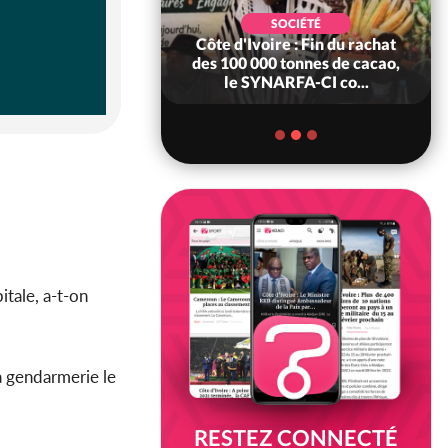
POLITIQUE
d'Ivoire : 66è
SOCIÉTÉ
versaire de
Côte d'Ivoire : Fin du rachat
ndance, Alassane
des 100 000 tonnes de cacao,
ara prome...
le SYNARFA-CI co...
pitale, a-t-on
 gendarmerie le
RESTEZ CONNECTÉ