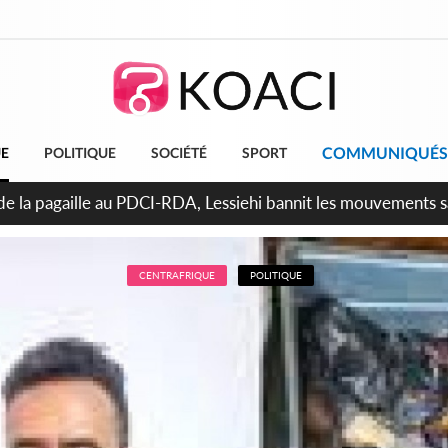
COMMUNIQUÉS
UE
POLITIQUE
SOCIÉTÉ
SPORT
attara promet des sanctions contre les déguerpissements illég
CENTRAFRIQUE
POLITIQUE