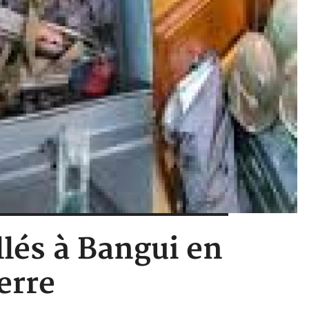
llés à Bangui en
erre