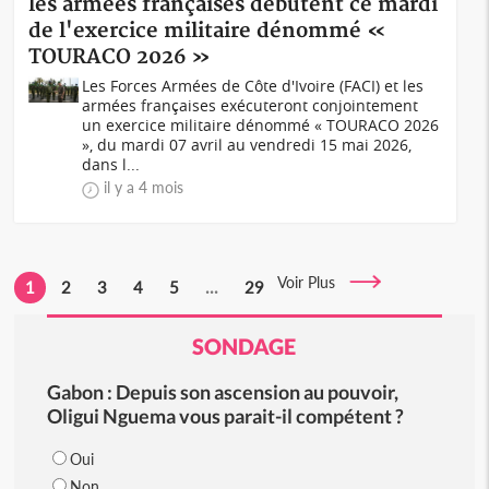
les armées françaises débutent ce mardi
de l'exercice militaire dénommé «
TOURACO 2026 »
Les Forces Armées de Côte d'Ivoire (FACI) et les
armées françaises exécuteront conjointement
un exercice militaire dénommé « TOURACO 2026
», du mardi 07 avril au vendredi 15 mai 2026,
dans l...
il y a 4 mois
Voir Plus
1
2
3
4
5
...
29
SONDAGE
Gabon : Depuis son ascension au pouvoir,
Oligui Nguema vous parait-il compétent ?
Oui
Non