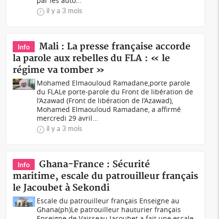
par les auto...
il y a 3 mois
Mali : La presse française accorde
Info
la parole aux rebelles du FLA : « le
régime va tomber »
Mohamed Elmaouloud Ramadane,porte parole
du FLALe porte-parole du Front de libération de
l’Azawad (Front de libération de l’Azawad),
Mohamed Elmaouloud Ramadane, a affirmé
mercredi 29 avril...
il y a 3 mois
Ghana-France : Sécurité
Info
maritime, escale du patrouilleur français
le Jacoubet à Sekondi
Escale du patrouilleur français Enseigne au
Ghana(ph)Le patrouilleur hauturier français
Enseigne de Vaisseau Jacoubet a fait une escale