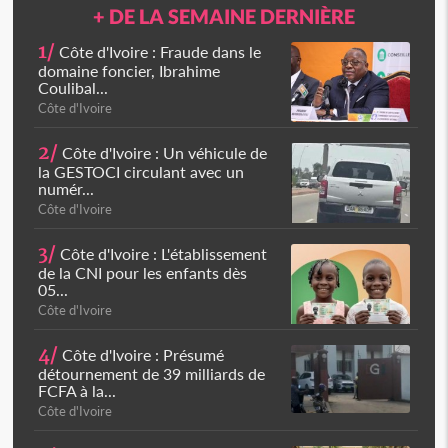
+ DE LA SEMAINE DERNIÈRE
1/
Côte d'Ivoire : Fraude dans le
domaine foncier, Ibrahime
Coulibal...
Côte d'Ivoire
2/
Côte d'Ivoire : Un véhicule de
la GESTOCI circulant avec un
numér...
Côte d'Ivoire
3/
Côte d'Ivoire : L'établissement
de la CNI pour les enfants dès
05...
Côte d'Ivoire
4/
Côte d'Ivoire : Présumé
détournement de 39 milliards de
FCFA à la...
Côte d'Ivoire