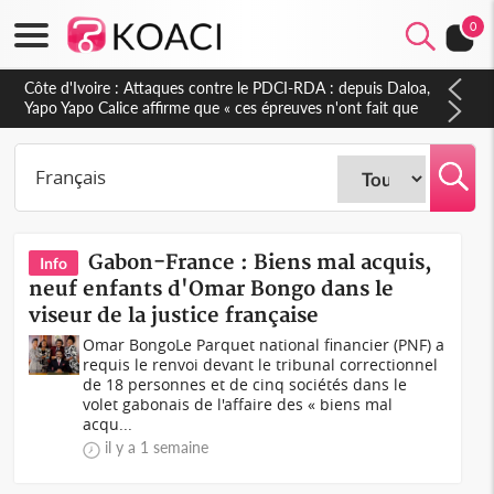
0
Côte d'Ivoire : Le Colonel-Major Fofié Kouakou est décédé,
l'armée perd une figure de la 2e Région militaire
Gabon-France : Biens mal acquis,
Info
neuf enfants d'Omar Bongo dans le
viseur de la justice française
Omar BongoLe Parquet national financier (PNF) a
requis le renvoi devant le tribunal correctionnel
de 18 personnes et de cinq sociétés dans le
volet gabonais de l'affaire des « biens mal
acqu...
il y a 1 semaine