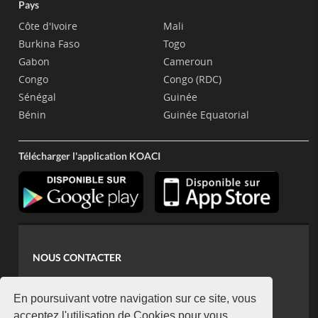
Pays
Côte d'Ivoire
Mali
Burkina Faso
Togo
Gabon
Cameroun
Congo
Congo (RDC)
Sénégal
Guinée
Bénin
Guinée Equatorial
Télécharger l'application KOACI
NOUS CONTACTER
contact@koaci.com
koaci@yahoo.fr
En poursuivant votre navigation sur ce site, vous
acceptez l'utilisation de Cookies pour vous