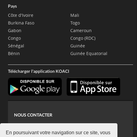
Pays
Côte d'Ivoire
Mali
Burkina Faso
Togo
Gabon
Cameroun
Congo
Congo (RDC)
Sénégal
Guinée
Bénin
Guinée Equatorial
Télécharger l'application KOACI
NOUS CONTACTER
contact@koaci.com
koaci@yahoo.fr
En poursuivant votre navigation sur ce site, vous