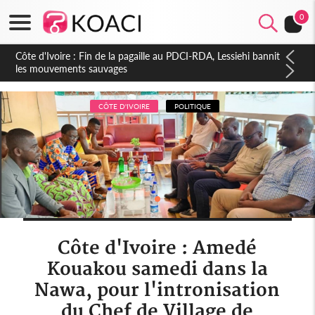
0
Côte d'Ivoire : Ouattara promet des sanctions contre les
déguerpissements illégaux
CÔTE D'IVOIRE
POLITIQUE
Côte d'Ivoire : Amedé
Kouakou samedi dans la
Nawa, pour l'intronisation
du Chef de Village de