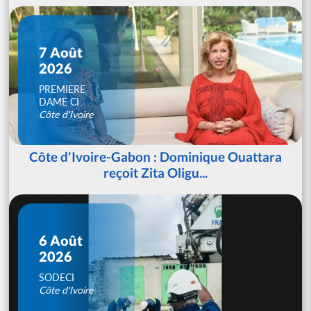
7 Août
2026
PREMIERE
DAME CI
Côte d'Ivoire
Côte d'Ivoire-Gabon : Dominique Ouattara
reçoit Zita Oligu...
6 Août
2026
SODECI
Côte d'Ivoire