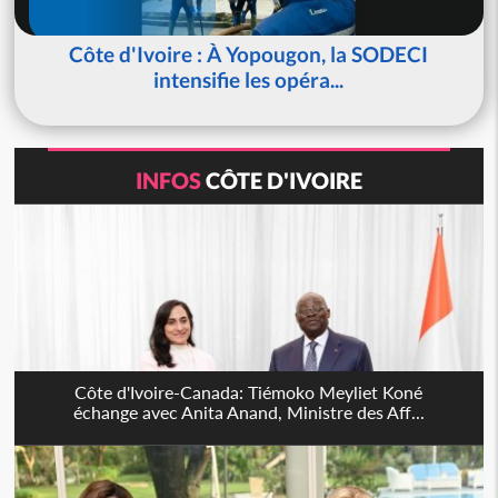
Côte d'Ivoire : À Yopougon, la SODECI
intensifie les opéra...
INFOS
CÔTE D'IVOIRE
Côte d'Ivoire-Canada: Tiémoko Meyliet Koné
échange avec Anita Anand, Ministre des Aff...