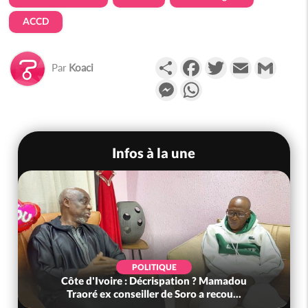
ACCD
Partager
Facebook
Twitter
Email
Gmail
Par
Koaci
Messenger
WhatsApp
Infos à la une
POLITIQUE
Côte d'Ivoire : Décrispation ? Mamadou
Traoré ex conseiller de Soro a recou...