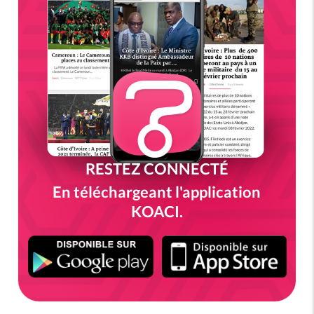
RESTEZ CONNECTÉ
En téléchargeant l'application
KOACI.