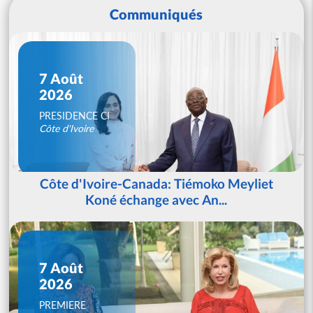
Communiqués
7 Août
2026
PRESIDENCE CI
Côte d'Ivoire
Côte d'Ivoire-Canada: Tiémoko Meyliet
Koné échange avec An...
7 Août
2026
PREMIERE