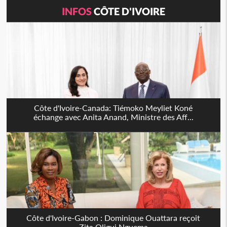
INFOS
CÔTE D'IVOIRE
Côte d'Ivoire-Canada: Tiémoko Meyliet Koné
échange avec Anita Anand, Ministre des Aff...
Côte d'Ivoire-Gabon : Dominique Ouattara reçoit
Zita Oligui Nguema