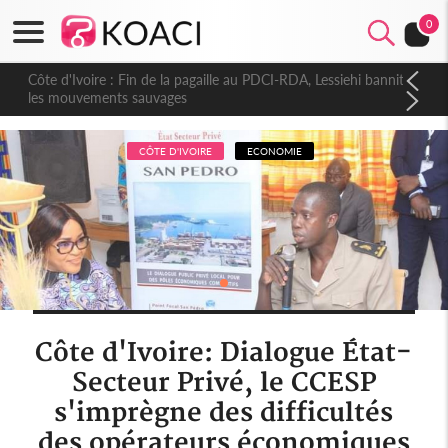
0
Côte d'Ivoire : Fin de la pagaille au PDCI-RDA, Lessiehi bannit
les mouvements sauvages
CÔTE D'IVOIRE
ECONOMIE
Côte d'Ivoire: Dialogue État-
Secteur Privé, le CCESP
s'imprègne des difficultés
des opérateurs économiques