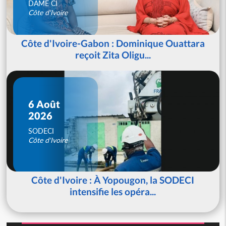
DAME CI
Côte d'Ivoire
Côte d'Ivoire-Gabon : Dominique Ouattara
reçoit Zita Oligu...
6 Août
2026
SODECI
Côte d'Ivoire
Côte d'Ivoire : À Yopougon, la SODECI
intensifie les opéra...