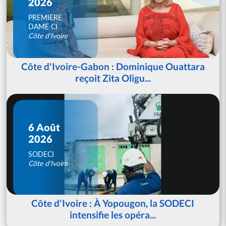
2026
PREMIERE
DAME CI
Côte d'Ivoire
Côte d'Ivoire-Gabon : Dominique Ouattara
reçoit Zita Oligu...
6 Août
2026
SODECI
Côte d'Ivoire
Côte d'Ivoire : À Yopougon, la SODECI
intensifie les opéra...