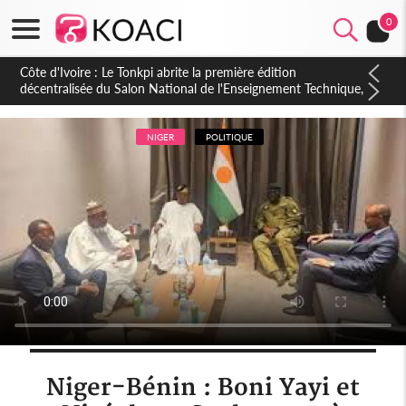
0
Côte d'Ivoire : PPA-CI, Gbagbo délègue une partie de ses
prérogatives de président à 05 cadres, vers sa retraite
politique ?
NIGER
POLITIQUE
Niger-Bénin : Boni Yayi et