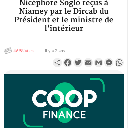
Nicéphore Soglo reçus à
Niamey par le Dircab du
Président et le ministre de
l'intérieur
4698 Vues
Il y a 2 ans
Partager
Facebook
Twitter
Email
Gmail
Messen
W