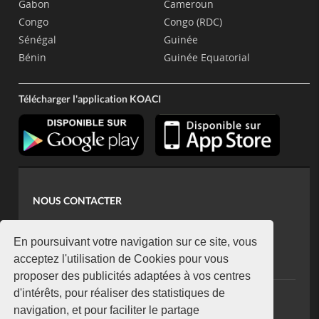
Gabon
Cameroun
Congo
Congo (RDC)
Sénégal
Guinée
Bénin
Guinée Equatorial
Télécharger l'application KOACI
NOUS CONTACTER
contact@koaci.com
koaci@yahoo.fr
En poursuivant votre navigation sur ce site, vous
+225 07 08 85 52 93
acceptez l'utilisation de Cookies pour vous
proposer des publicités adaptées à vos centres
d'intérêts, pour réaliser des statistiques de
NEWSLETTER
navigation, et pour faciliter le partage