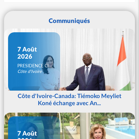
Communiqués
7 Août
2026
PRESIDENCE CI
Côte d'Ivoire
Côte d'Ivoire-Canada: Tiémoko Meyliet
Koné échange avec An...
7 Août