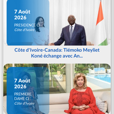
7 Août
2026
PRESIDENCE CI
Côte d'Ivoire
Côte d'Ivoire-Canada: Tiémoko Meyliet
Koné échange avec An...
7 Août
2026
PREMIERE
DAME CI
Côte d'Ivoire