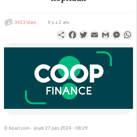
3423 Vues
Il y a 2 ans
Partager
Facebook
Twitter
Email
Gmail
Messen
W
© Koaci.com - jeudi 27 juin 2024 - 08:29