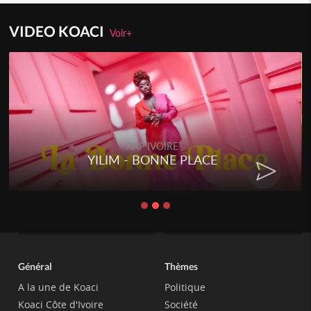
VIDEO KOACI
Voir+
RAP IVOIRE
YILIM - BONNE PLACE
Général
Thèmes
A la une de Koaci
Politique
Koaci Côte d'Ivoire
Société