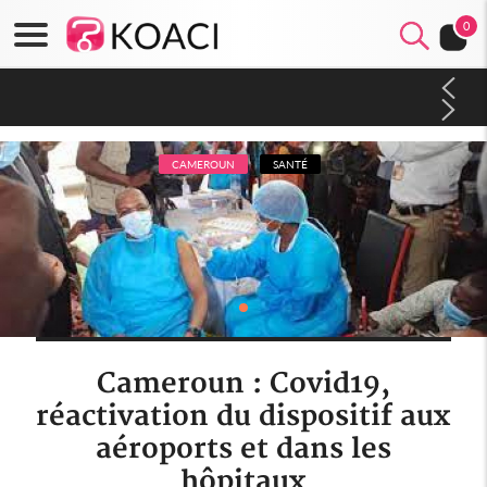
0
Côte d'Ivoire : Séileu, la célébration de la fête nationale
transformée en vaste campagne contre les produits
dépigmentants dangereux
CAMEROUN
SANTÉ
Cameroun : Covid19,
réactivation du dispositif aux
aéroports et dans les
hôpitaux