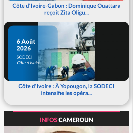
Côte d'Ivoire-Gabon : Dominique Ouattara
reçoit Zita Oligu...
6 Août
2026
SODECI
Côte d'Ivoire
Côte d'Ivoire : À Yopougon, la SODECI
intensifie les opéra...
INFOS
CAMEROUN