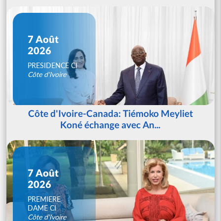
7 Août
2026
PRESIDENCE CI
Côte d'Ivoire
Côte d'Ivoire-Canada: Tiémoko Meyliet
Koné échange avec An...
7 Août
2026
PREMIERE
DAME CI
Côte d'Ivoire