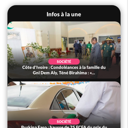
Infos à la une
SOCIÉTÉ
Côte d'Ivoire : Condoléances à la famille du
Gnl Dem Aly, Téné Birahima : «...
SOCIÉTÉ
Burkina Faso : hausse de 75 FCFA du prix du