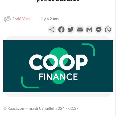
2648 Vues
Il y a 2 ans
Partager
Facebook
Twitter
Email
Gmail
Messen
W
© Koaci.com - mardi 09 juillet 2024 - 02:37