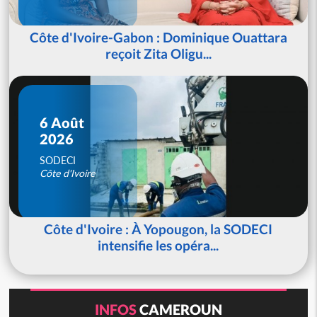
Côte d'Ivoire-Gabon : Dominique Ouattara
reçoit Zita Oligu...
6 Août
2026
SODECI
Côte d'Ivoire
Côte d'Ivoire : À Yopougon, la SODECI
intensifie les opéra...
INFOS
CAMEROUN