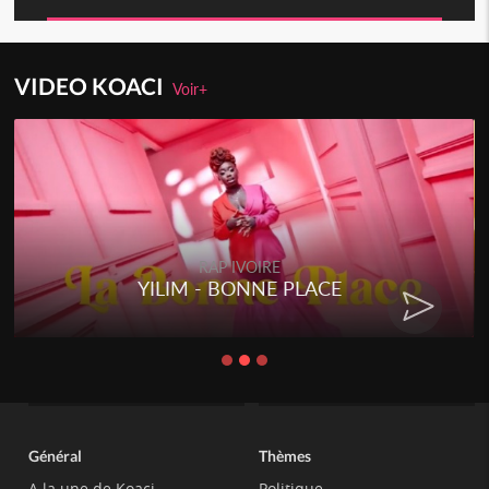
VIDEO KOACI
Voir+
RAP IVOIRE
YILIM - BONNE PLACE
Général
Thèmes
A la une de Koaci
Politique