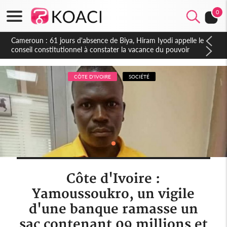
0
Côte d'Ivoire : Fin de la pagaille au PDCI-RDA, Lessiehi bannit
les mouvements sauvages
CÔTE D'IVOIRE
SOCIÉTÉ
Côte d'Ivoire :
Yamoussoukro, un vigile
d'une banque ramasse un
sac contenant 09 millions et