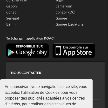
Burkina Faso
Togo
Gabon
Cameroun
Congo
Congo (RDC)
Sénégal
Guinée
Bénin
Guinée Equatorial
Télécharger l'application KOACI
NOUS CONTACTER
contact@koaci.com
koaci@yahoo.fr
En poursuivant votre navigation sur ce site, vous
+225 07 08 85 52 93
acceptez l'utilisation de Cookies pour vous
proposer des publicités adaptées à vos centres
d'intérêts, pour réaliser des statistiques de