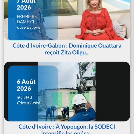
7 Août
2026
PREMIERE
DAME CI
Côte d'Ivoire
Côte d'Ivoire-Gabon : Dominique Ouattara
reçoit Zita Oligu...
6 Août
2026
SODECI
Côte d'Ivoire
Côte d'Ivoire : À Yopougon, la SODECI
intensifie les opéra...