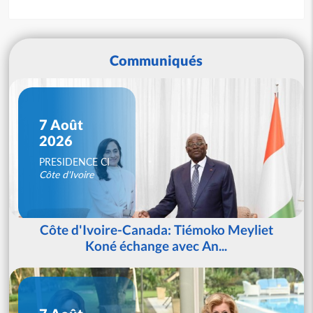
Communiqués
7 Août
2026
PRESIDENCE CI
Côte d'Ivoire
Côte d'Ivoire-Canada: Tiémoko Meyliet
Koné échange avec An...