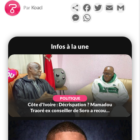
Partager
Facebook
Twitter
Email
Gmail
Par
Koaci
Messenger
WhatsApp
Infos à la une
POLITIQUE
Côte d'Ivoire : Décrispation ? Mamadou
Traoré ex conseiller de Soro a recou...