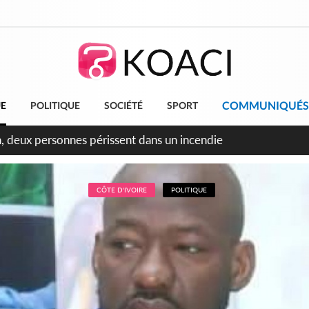
COMMUNIQUÉS
UE
POLITIQUE
SOCIÉTÉ
SPORT
leu, la célébration de la fête nationale transformée en vaste 
ngereux
CÔTE D'IVOIRE
POLITIQUE