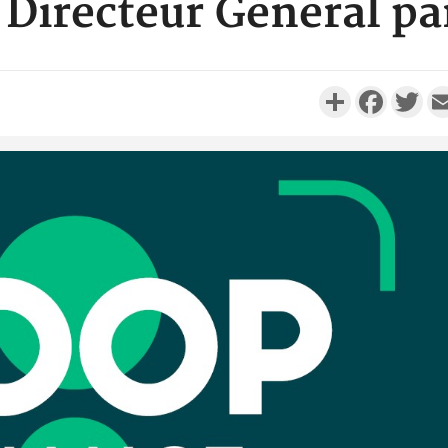
Directeur Général pa
Partager
Faceboo
Twi
Côte d'I
personnes 
Côte d'Ivo
son coll
million