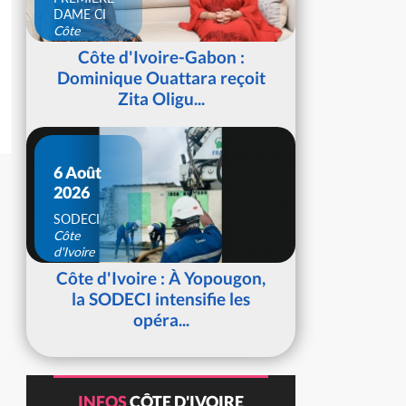
DAME CI
Côte
d'Ivoire
Côte d'Ivoire-Gabon :
Dominique Ouattara reçoit
Zita Oligu...
6 Août
2026
SODECI
Côte
d'Ivoire
Côte d'Ivoire : À Yopougon,
la SODECI intensifie les
opéra...
INFOS
CÔTE D'IVOIRE