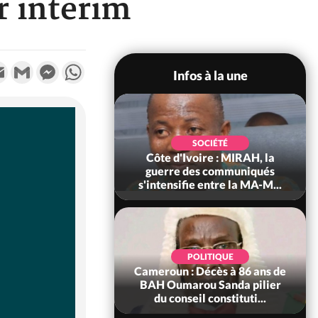
r intérim
k
tter
Email
Gmail
Messenger
WhatsApp
Infos à la une
SOCIÉTÉ
SOCIÉTÉ
voire : Man, deux
Côte d'Ivoire : MIRAH, la
périssent dans un
guerre des communiqués
incendie
s'intensifie entre la MA-M...
SOCIÉTÉ
POLITIQUE
ire : Daloa, il tue
Cameroun : Décès à 86 ans de
ègue et cache 38
BAH Oumarou Sanda pilier
s dans une fo...
du conseil constituti...