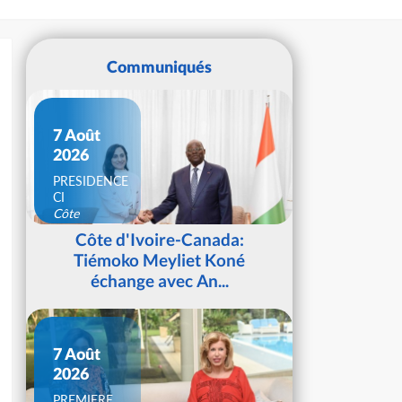
Communiqués
7 Août
2026
PRESIDENCE
CI
Côte
d'Ivoire
Côte d'Ivoire-Canada:
Tiémoko Meyliet Koné
échange avec An...
7 Août
2026
PREMIERE