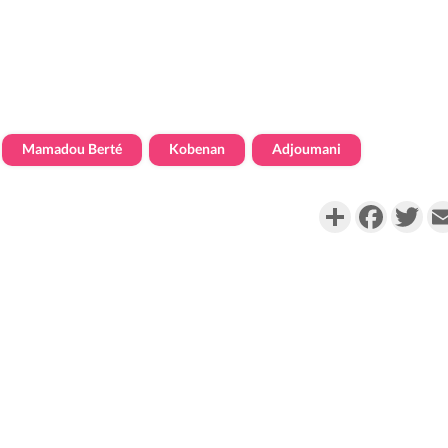
Mamadou Berté
Kobenan
Adjoumani
Partager
Faceboo
Twi