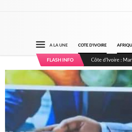
A LA UNE
COTE D'IVOIRE
AFRIQ
Côte d'Ivoire : Séi
FLASH INFO
dépigmentants da