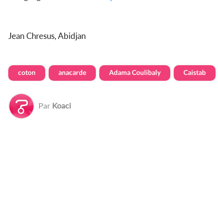
Jean Chresus, Abidjan
coton
anacarde
Adama Coulibaly
Caistab
Par
Koaci