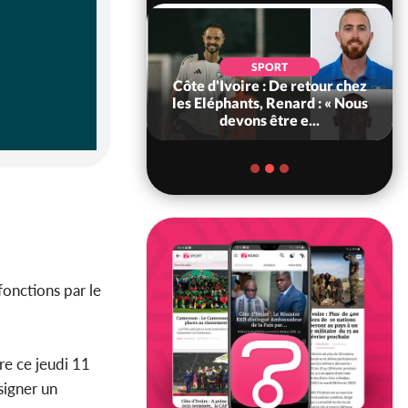
POLITIQUE
d'Ivoire : 66e
SPORT
versaire de
Côte d'Ivoire : De retour chez
ance, les Forces de
les Eléphants, Renard : « Nous
fense e...
devons être e...
fonctions par le
re ce jeudi 11
signer un