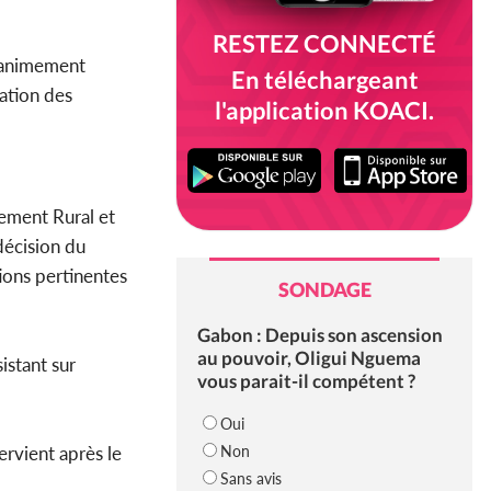
RESTEZ CONNECTÉ
unanimement
En téléchargeant
sation des
l'application KOACI.
pement Rural et
 décision du
ions pertinentes
SONDAGE
Gabon : Depuis son ascension
au pouvoir, Oligui Nguema
istant sur
vous parait-il compétent ?
Oui
Non
ervient après le
Sans avis