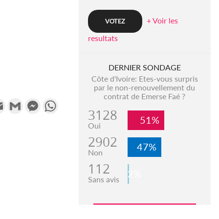
+ Voir les
resultats
DERNIER SONDAGE
Côte d'Ivoire: Etes-vous surpris
par le non-renouvellement du
contrat de Emerse Faé ?
k
tter
Email
Gmail
Messenger
WhatsApp
3128
51%
Oui
2902
47%
Non
112
2%
Sans avis