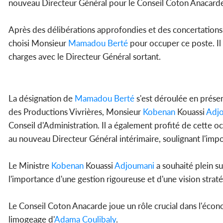
nouveau Directeur Général pour le Conseil Coton Anacard
Après des délibérations approfondies et des concertations
choisi Monsieur
Mamadou Berté
pour occuper ce poste. Il a
charges avec le Directeur Général sortant.
La désignation de
Mamadou Berté
s'est déroulée en présen
des Productions Vivrières, Monsieur
Kobenan
Kouassi
Adj
Conseil d'Administration. Il a également profité de cette 
au nouveau Directeur Général intérimaire, soulignant l'impo
Le Ministre
Kobenan
Kouassi
Adjoumani
a souhaité plein s
l'importance d'une gestion rigoureuse et d'une vision stra
Le Conseil Coton Anacarde joue un rôle crucial dans l'écon
limogeage d'
Adama Coulibaly
.