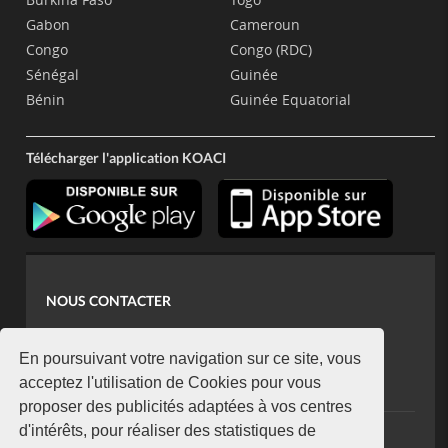
Gabon
Cameroun
Congo
Congo (RDC)
Sénégal
Guinée
Bénin
Guinée Equatorial
Télécharger l'application KOACI
NOUS CONTACTER
contact@koaci.com
koaci@yahoo.fr
En poursuivant votre navigation sur ce site, vous
+225 07 08 85 52 93
acceptez l'utilisation de Cookies pour vous
proposer des publicités adaptées à vos centres
d'intérêts, pour réaliser des statistiques de
NEWSLETTER