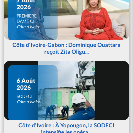
2026
PREMIERE
DAME CI
Côte d'Ivoire
Côte d'Ivoire-Gabon : Dominique Ouattara
reçoit Zita Oligu...
6 Août
2026
SODECI
Côte d'Ivoire
Côte d'Ivoire : À Yopougon, la SODECI
intensifie les opéra...