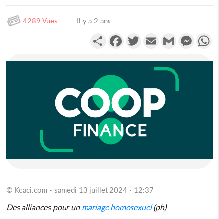
4289 Vues
Il y a 2 ans
Partager
Facebook
Twitter
Email
Gmail
Messen
W
© Koaci.com - samedi 13 juillet 2024 - 12:37
Des alliances pour un
mariage homosexuel
(ph)