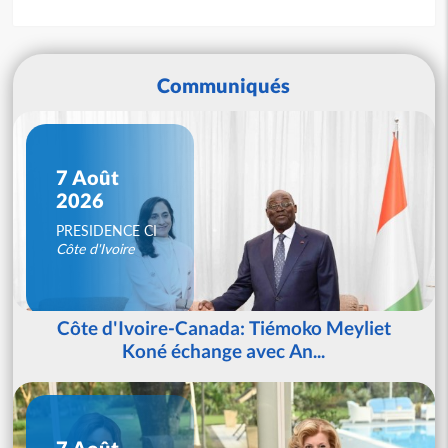
Communiqués
7 Août
2026
PRESIDENCE CI
Côte d'Ivoire
Côte d'Ivoire-Canada: Tiémoko Meyliet
Koné échange avec An...
7 Août