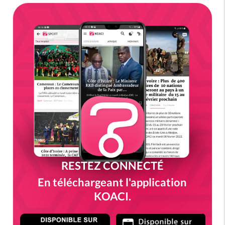
RESTEZ CONNECTÉ
En téléchargeant l'application
KOACI.