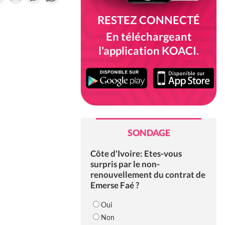
RESTEZ CONNECTÉ
En téléchargeant
l'application KOACI.
SONDAGE
Côte d'Ivoire: Etes-vous
surpris par le non-
renouvellement du contrat de
Emerse Faé ?
Oui
Non