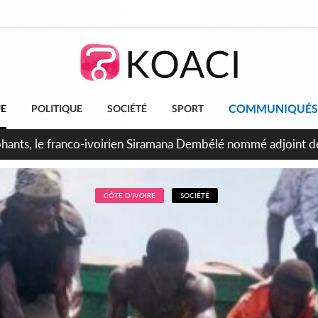
COMMUNIQUÉS
UE
POLITIQUE
SOCIÉTÉ
SPORT
ttants séparatistes neutralisés, le Mindef dément les rumeurs
CÔTE D'IVOIRE
SOCIÉTÉ