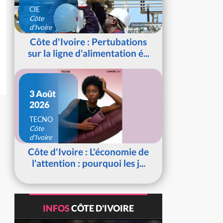
CIE
Côte
d'Ivoire
Côte d'Ivoire : Pertubations
sur la ligne d'alimentation é...
3 Août
2026
TECNO
Côte
d'Ivoire
Côte d'Ivoire : L'économie de
l'attention : pourquoi les j...
INFOS
CÔTE D'IVOIRE