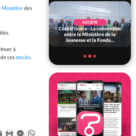
u
Ministère
des
POLITIQUE
SOCIÉTÉ
ire : Indépendance
Côte d'Ivoire : La convention
ités.
scours très attendu
entre le Ministère de la
R Alassane...
Jeunesse et la Fonda...
inuer à
n de ces
stocks
.
k
tter
Email
Gmail
Messenger
WhatsApp