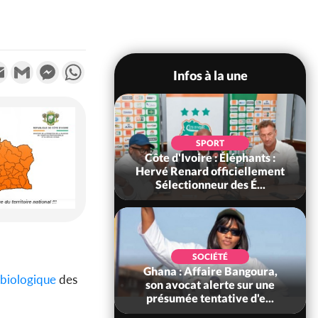
k
tter
Email
Gmail
Messenger
WhatsApp
Infos à la une
POLITIQUE
SPORT
voire : Violences
Côte d'Ivoire : Éléphants :
 à Kossandji (Mé)
Hervé Renard officiellement
it 03 morts, A...
Sélectionneur des É...
POLITIQUE
SOCIÉTÉ
 : 5 combattants
Ghana : Affaire Bangoura,
 biologique
des
es neutralisés, le
son avocat alerte sur une
ément les rum...
présumée tentative d'e...