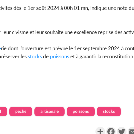
activités dès le 1er août 2024 à 00h 01 mn, indique une note d
Côte d'Ivo
leur civisme et leur souhaite une excellence reprise des activ
2026, le di
du P
e
rie dont l’ouverture est prévue le 1er septembre 2024 à cont
 préserver les
stocks
de
poissons
et à garantir la reconstitutio
H
pêche
artisanale
poissons
stocks
Partager
Faceboo
Twi