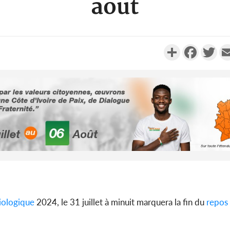
août
Partager
Faceboo
Twi
Côte d'I
tragiques
ayant fa
Cameroun
iologique
2024, le 31 juillet à minuit marquera la fin du
repos
séparatist
Mindef d