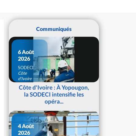
Communiqués
6 Août
2026
SODECI
Côte
d'Ivoire
Côte d'Ivoire : À Yopougon,
la SODECI intensifie les
opéra...
4 Août
2026