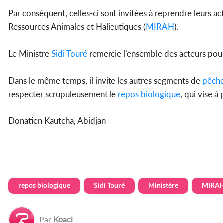
Par conséquent, celles-ci sont invitées à reprendre leurs 
Ressources Animales et Halieutiques (
MIRAH
).
Le Ministre
Sidi Touré
remercie l’ensemble des acteurs pour 
Dans le même temps, il invite les autres segments de
pêch
respecter scrupuleusement le
repos biologique
, qui vise à
Donatien Kautcha, Abidjan
repos biologique
Sidi Touré
Ministère
MIRA
Par
Koaci