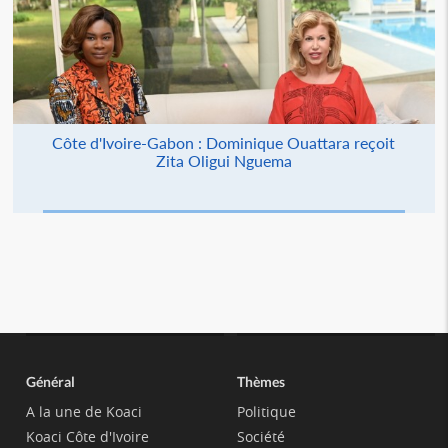
Côte d'Ivoire-Gabon : Dominique Ouattara reçoit
Zita Oligui Nguema
Général
Thèmes
A la une de Koaci
Politique
Koaci Côte d'Ivoire
Société