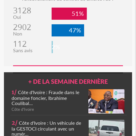
3128
51%
Oui
2902
47%
Non
112
2%
Sans avis
+ DE LA SEMAINE DERNIÈRE
1/
Côte d'Ivoire : Fraude dans le
domaine foncier, Ibrahime
Coulibal...
Côte d'Ivoire
2/
Côte d'Ivoire : Un véhicule de
la GESTOCI circulant avec un
numér...