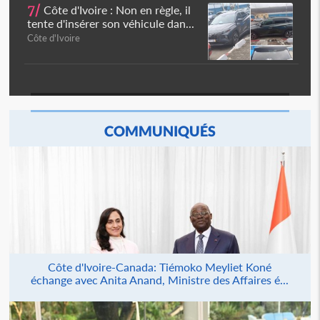
7/
Côte d'Ivoire : Non en règle, il
tente d'insérer son véhicule dan...
Côte d'Ivoire
COMMUNIQUÉS
Côte d'Ivoire-Canada: Tiémoko Meyliet Koné
échange avec Anita Anand, Ministre des Affaires é...