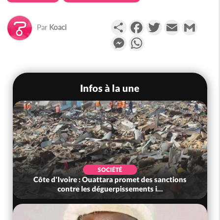
Partager
Facebook
Twitter
Email
Gmail
Par
Koaci
Messenger
WhatsApp
Infos à la une
SOCIÉTÉ
Côte d'Ivoire : Ouattara promet des sanctions
contre les déguerpissements i...