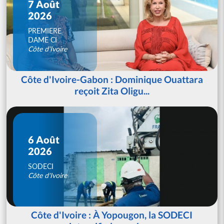
7 Août
2026
PREMIERE
DAME CI
Côte d'Ivoire
Côte d'Ivoire-Gabon : Dominique Ouattara
reçoit Zita Oligu...
6 Août
2026
SODECI
Côte d'Ivoire
Côte d'Ivoire : À Yopougon, la SODECI