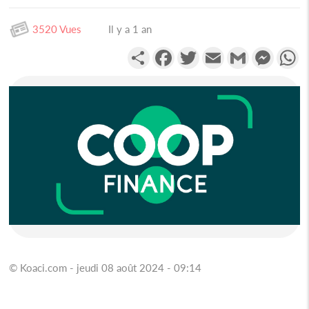
3520 Vues
Il y a 1 an
Partager
Facebook
Twitter
Email
Gmail
Messen
W
© Koaci.com - jeudi 08 août 2024 - 09:14