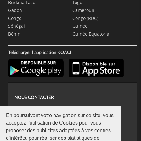
Burkina Faso
Togo
Gabon
Cameroun
Congo
Congo (RDC)
Sénégal
Guinée
Bénin
Guinée Equatorial
Télécharger l'application KOACI
NOUS CONTACTER
contact@koaci.com
koaci@yahoo.fr
En poursuivant votre navigation sur ce site, vous
+225 07 08 85 52 93
acceptez l'utilisation de Cookies pour vous
proposer des publicités adaptées à vos centres
d'intérêts, pour réaliser des statistiques de