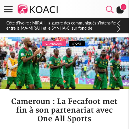
0
Côte d'Ivoire : Indépendance 2026, Thiam plaide pour un
environnement démocratique plus apaisé
CAMEROUN
SPORT
Cameroun : La Fecafoot met
fin à son partenariat avec
One All Sports