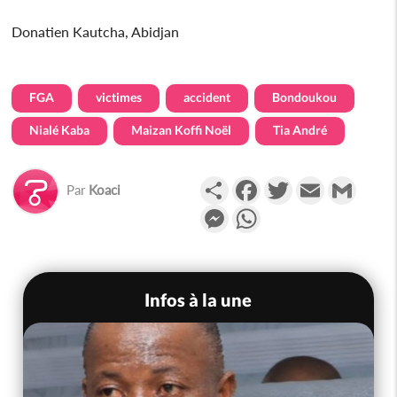
Donatien Kautcha, Abidjan
FGA
victimes
accident
Bondoukou
Nialé Kaba
Maizan Koffi Noël
Tia André
Partager
Facebook
Twitter
Email
Gmail
Par
Koaci
Messenger
WhatsApp
Infos à la une