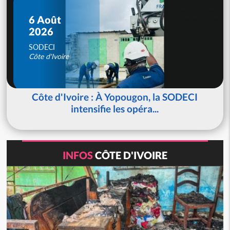
6 Août
2026
SODECI
Côte d'Ivoire
Côte d'Ivoire : À Yopougon, la SODECI
intensifie les opéra...
INFOS
CÔTE D'IVOIRE