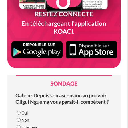
RESTEZ CONNECTÉ
En téléchargeant l'application
KOACI.
SONDAGE
Gabon : Depuis son ascension au pouvoir,
Oligui Nguema vous parait-il compétent ?
Oui
Non
Sans avis