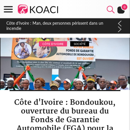
0
Côte d'Ivoire : Séileu, la célébration de la fête nationale
transformée en vaste campagne contre les produits
dépigmentants dangereux
CÔTE D'IVOIRE
SOCIÉTÉ
Côte d'Ivoire : Bondoukou,
ouverture du bureau du
Fonds de Garantie
Automobile (FGA) pour la