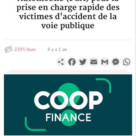
prise en charge rapide des
victimes d'accident de la
voie publique
2395 Vues
Il y a 1 an
Partager
Facebook
Twitter
Email
Gmail
Messen
W