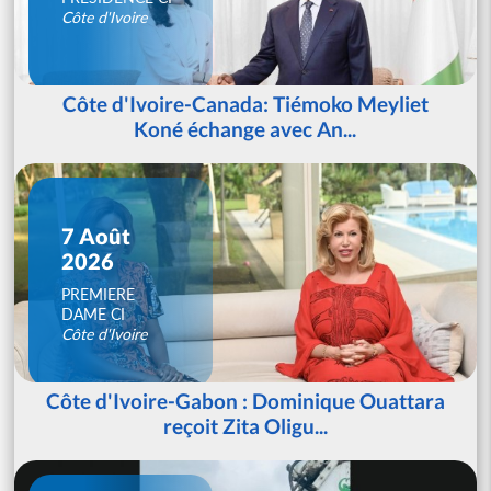
Côte d'Ivoire
Côte d'Ivoire-Canada: Tiémoko Meyliet
Koné échange avec An...
7 Août
2026
PREMIERE
DAME CI
Côte d'Ivoire
Côte d'Ivoire-Gabon : Dominique Ouattara
reçoit Zita Oligu...