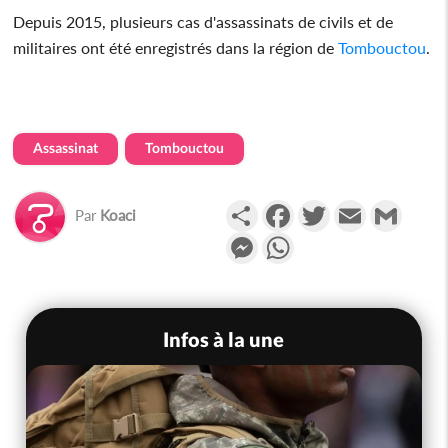
Depuis 2015, plusieurs cas d'assassinats de civils et de
militaires ont été enregistrés dans la région de
Tombouctou
.
Assassinat
Tombouctou
Partager
Facebook
Twitter
Email
Gmail
Par
Koaci
Messenger
WhatsApp
Infos à la une