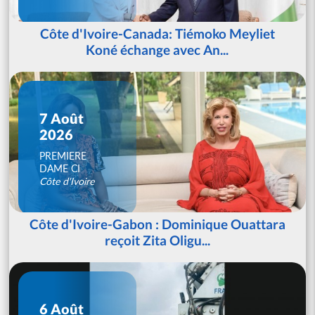
Côte d'Ivoire-Canada: Tiémoko Meyliet
Koné échange avec An...
7 Août
2026
PREMIERE
DAME CI
Côte d'Ivoire
Côte d'Ivoire-Gabon : Dominique Ouattara
reçoit Zita Oligu...
6 Août