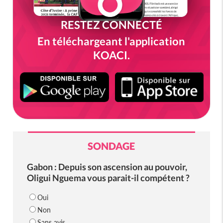
RESTEZ CONNECTÉ
En téléchargeant l'application
KOACI.
SONDAGE
Gabon : Depuis son ascension au pouvoir,
Oligui Nguema vous parait-il compétent ?
Oui
Non
Sans avis