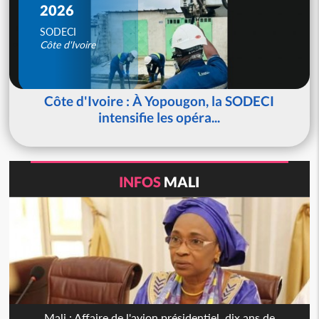
2026
SODECI
Côte d'Ivoire
Côte d'Ivoire : À Yopougon, la SODECI
intensifie les opéra...
INFOS
MALI
Mali : Affaire de l'avion présidentiel, dix ans de