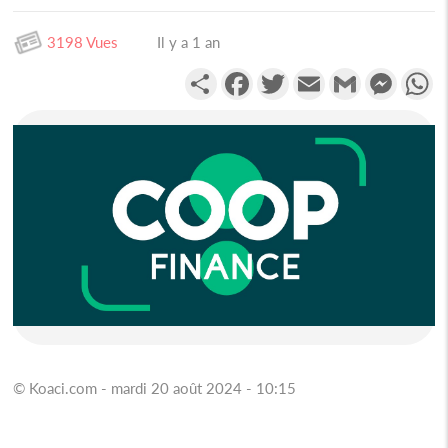
3198 Vues
Il y a 1 an
Partager
Facebook
Twitter
Email
Gmail
Messen
W
© Koaci.com - mardi 20 août 2024 - 10:15