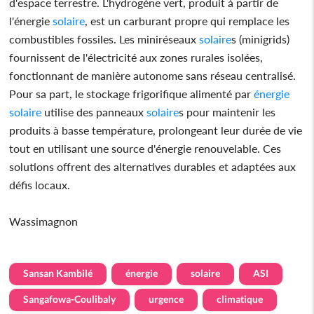
d'espace terrestre. L'hydrogène vert, produit à partir de
l'énergie
solaire
, est un carburant propre qui remplace les
combustibles fossiles. Les miniréseaux
solaire
s (minigrids)
fournissent de l'électricité aux zones rurales isolées,
fonctionnant de manière autonome sans réseau centralisé.
Pour sa part, le stockage frigorifique alimenté par
énergie
solaire
utilise des panneaux
solaire
s pour maintenir les
produits à basse température, prolongeant leur durée de vie
tout en utilisant une source d'énergie renouvelable. Ces
solutions offrent des alternatives durables et adaptées aux
défis locaux.
Wassimagnon
Sansan Kambilé
énergie
solaire
ASI
Sangafowa-Coulibaly
urgence
climatique