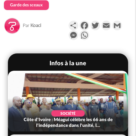
Garde des sceaux
Partager
Facebook
Twitter
Email
Gmail
Par
Koaci
Messenger
WhatsApp
Infos à la une
SOCIÉTÉ
Côte d'Ivoire : Méagui célèbre les 66 ans de
l'indépendance dans l'unité, l...