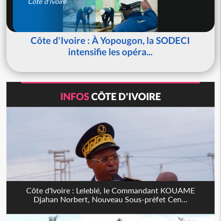
Côte d'Ivoire
Côte d'Ivoire : À Yopougon, la SODECI
intensifie les opéra...
INFOS
CÔTE D'IVOIRE
Côte d'Ivoire : Leleblé, le Commandant KOUAME
Djahan Norbert, Nouveau Sous-préfet Cen...