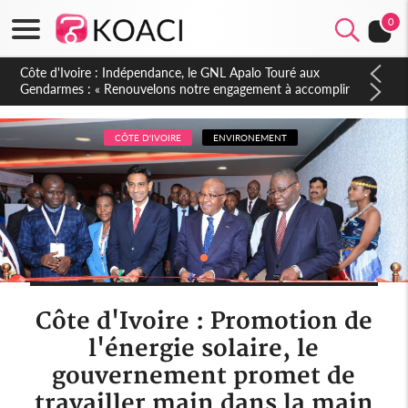
0
Sierra Leone : Un projet de réforme constitutionnelle en
gestation, points clés des amendements, un exclu d'avance
CÔTE D'IVOIRE
ENVIRONEMENT
Côte d'Ivoire : Promotion de
l'énergie solaire, le
gouvernement promet de
travailler main dans la main