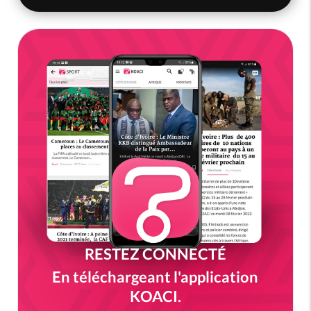
RESTEZ CONNECTÉ
En téléchargeant l'application
KOACI.