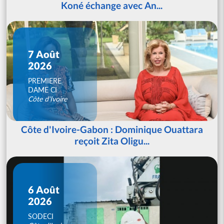
Koné échange avec An...
7 Août
2026
PREMIERE
DAME CI
Côte d'Ivoire
Côte d'Ivoire-Gabon : Dominique Ouattara
reçoit Zita Oligu...
6 Août
2026
SODECI