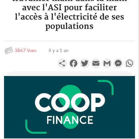
avec l'ASI pour faciliter
l'accès à l'électricité de ses
populations
3867 Vues
Il y a 1 an
Partager
Facebook
Twitter
Email
Gmail
Messen
W