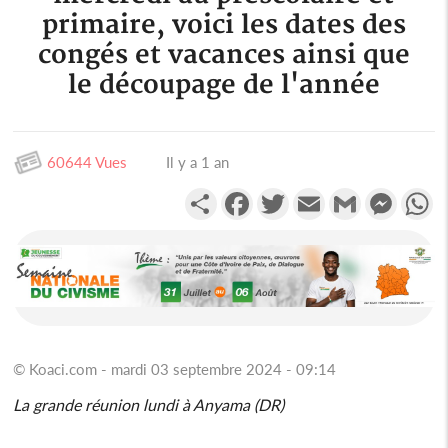
primaire, voici les dates des
congés et vacances ainsi que
le découpage de l'année
60644 Vues
Il y a 1 an
Partager
Facebook
Twitter
Email
Gmail
Messen
W
© Koaci.com - mardi 03 septembre 2024 - 09:14
La grande réunion lundi à Anyama (DR)