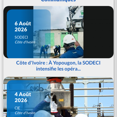
6 Août
2026
SODECI
Côte d'Ivoire
Côte d'Ivoire : À Yopougon, la SODECI
intensifie les opéra...
4 Août
2026
CIE
Côte d'Ivoire