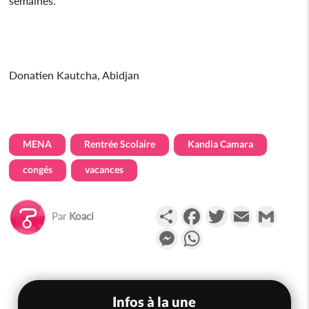
semaines.
Donatien Kautcha, Abidjan
MENA
Rentrée Scolaire
Kandia Camara
congés
vacances
Partager
Facebook
Twitter
Email
Gmail
Par
Koaci
Messenger
WhatsApp
Infos à la une