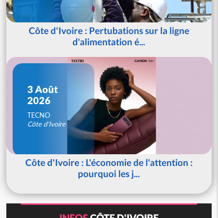
Côte d'Ivoire : Pertubations sur la ligne
d'alimentation é...
3 Août
2026
TECNO
Côte d'Ivoire
Côte d'Ivoire : L'économie de l'attention :
pourquoi les j...
INFOS
CÔTE D'IVOIRE