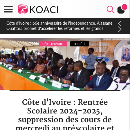
0
Côte d'Ivoire : À Abidjan, Amadou Oury Bah admire le modèle
ivoirien et veut s'en inspirer pour accélérer le développement
de la Guinée
CÔTE D'IVOIRE
SOCIÉTÉ
Côte d'Ivoire : Rentrée
Scolaire 2024-2025,
suppression des cours de
mercredi au préscolaire et