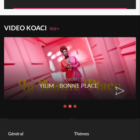
VIDEO KOACI
Voir+
RAP IVOIRE
YILIM - BONNE PLACE
Général
Thèmes