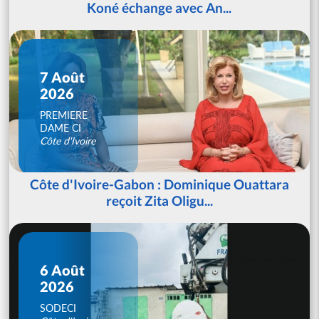
Koné échange avec An...
7 Août
2026
PREMIERE
DAME CI
Côte d'Ivoire
Côte d'Ivoire-Gabon : Dominique Ouattara
reçoit Zita Oligu...
6 Août
2026
SODECI