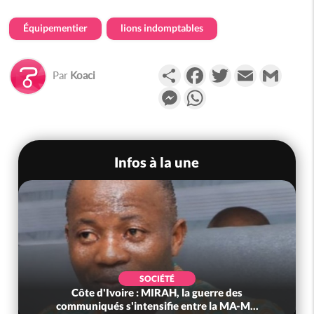
Équipementier
lions indomptables
Partager
Facebook
Twitter
Email
Gmail
Par
Koaci
Messenger
WhatsApp
Infos à la une
SOCIÉTÉ
Côte d'Ivoire : MIRAH, la guerre des
communiqués s'intensifie entre la MA-M...