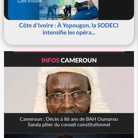
Côte d'Ivoire
Côte d'Ivoire : À Yopougon, la SODECI
intensifie les opéra...
INFOS
CAMEROUN
Cameroun : Décès à 86 ans de BAH Oumarou
Sanda pilier du conseil constitutionnel