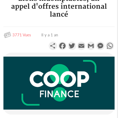
appel d'offres international
lancé
3771 Vues
Il y a 1 an
Partager
Facebook
Twitter
Email
Gmail
Messen
W