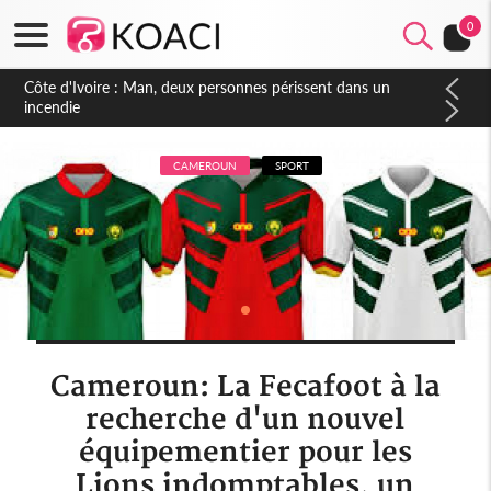
0
Côte d'Ivoire : Séileu, la célébration de la fête nationale
transformée en vaste campagne contre les produits
dépigmentants dangereux
CAMEROUN
SPORT
Cameroun: La Fecafoot à la
recherche d'un nouvel
équipementier pour les
Lions indomptables, un