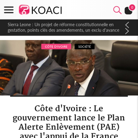
0
Sierra Leone : Un projet de réforme constitutionnelle en
gestation, points clés des amendements, un exclu d'avance
CÔTE D'IVOIRE
SOCIÉTÉ
Côte d'Ivoire : Le
gouvernement lance le Plan
Alerte Enlèvement (PAE)
avec l'appui de la France