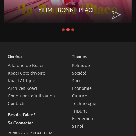
RAP IVOIRE
IM - BONNE PLACE
RENARD B
Général
Thèmes
A la une de Koaci
Politique
Koaci Côte d'Ivoire
Société
Koaci Afrique
Sport
Archives Koaci
Economie
Conditions d'utilisation
Culture
Contacts
Technologie
Tribune
Besoin d'aide ?
Evènement
Se Connecter
Santé
© 2008 - 2022 KOACI.COM