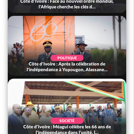
Côte d'Ivoire : Face au nouvvel ordre mondial,
l'Afrique cherche les clés d...
POLITIQUE
Côte d'Ivoire : Après la célébration de
C
l'indépendance à Yopougon, Alassane...
SOCIÉTÉ
Côte d'Ivoire : Méagui célèbre les 66 ans de
l'indépendance dans l'unité, l...