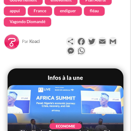
appui
France
endiguer
fléau
Vagondo Diomandé
Partager
Facebook
Twitter
Email
Gmail
Par
Koaci
Messenger
WhatsApp
Infos à la une
ECONOMIE