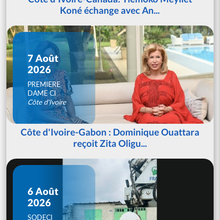
Koné échange avec An...
7 Août
2026
PREMIERE
DAME CI
Côte d'Ivoire
Côte d'Ivoire-Gabon : Dominique Ouattara
reçoit Zita Oligu...
6 Août
2026
SODECI