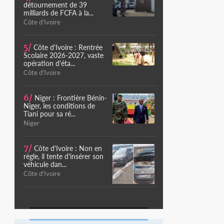
détournement de 39
milliards de FCFA à la...
Côte d'Ivoire
5/
Côte d'Ivoire : Rentrée
Scolaire 2026-2027, vaste
opération d'éta...
Côte d'Ivoire
6/
Niger : Frontière Bénin-
Niger, les conditions de
Tiani pour sa ré...
Niger
7/
Côte d'Ivoire : Non en
règle, il tente d'insérer son
véhicule dan...
Côte d'Ivoire