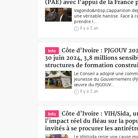
(PAE) avec l'appui de la France 
Vagondo&nbsp;L'apparition de
une véritable hantise. Face à ce
prendre l...
il y a 1 an
Côte d'Ivoire : PJGOUV 20
Info
30 juin 2024, 3,8 millions sensibi
structures de formation construi
Le Conseil a adopté une commu
Jeunesse du Gouvernement (PJG
œuvre du PJGOUV...
il y a 1 an
Côte d'Ivoire : VIH/Sida, u
Info
l'impact réel du fléau sur la pop
invités à se procurer les antirét
Le VIH/sida reste une cause ma