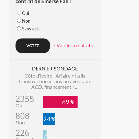
contrat de Emerse Faé ?
Oui
Non
Sans avis
+ Voir les resultats
DERNIER SONDAGE
Côte d'Ivoire : Affaire « Italia
Construction » sans ou avec faux
ACD, financement «...
2355
69%
Oui
808
24%
Non
226
7%