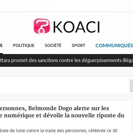
COMMUNIQUÉS
UE
POLITIQUE
SOCIÉTÉ
SPORT
è anniversaire de l'indépendance, Alassane Ouattara promet d'
ments pour une nation plus forte et plus prospère
 personnes, Belmonde Dogo alerte sur les
e numérique et dévoile la nouvelle riposte du
iale de lutte contre la traite des personnes, célébrée ce 30