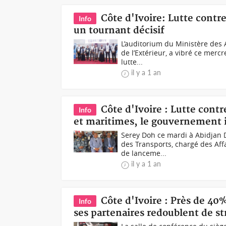
Côte d'Ivoire: Lutte contr
Info
un tournant décisif
L’auditorium du Ministère des A
de l’Extérieur, a vibré ce merc
lutte...
il y a 1 an
Côte d'Ivoire : Lutte contr
Info
et maritimes, le gouvernement i
Serey Doh ce mardi à Abidjan D
des Transports, chargé des Aff
de lanceme...
il y a 1 an
Côte d'Ivoire : Près de 40
Info
ses partenaires redoublent de st