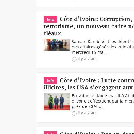
Côte d'Ivoire: Corruption
Info
terrorisme, un nouveau cadre no
fléaux
Sansan Kambilé et les député
des affaires générales et insti
mercredi 15 mai...
il y a 2 ans
Côte d'Ivoire : Lutte contr
Info
illicites, les USA s'engagent au
Ba, Adom et Koné mardi à Abi
d'Ivoire s’effectuent par la mer
près de 80 % d...
il y a 2 ans