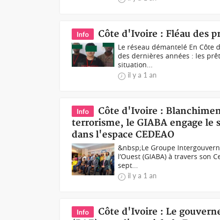
Côte d'Ivoire : Fléau des 
Info
Le réseau démantelé En Côte d
des dernières années : les prêt
situation...
il y a 1 an
Côte d'Ivoire : Blanchime
Info
terrorisme, le GIABA engage le s
dans l'espace CEDEAO
&nbsp;Le Groupe Intergouverne
l’Ouest (GIABA) à travers son C
sept...
il y a 1 an
Côte d'Ivoire : Le gouver
Info