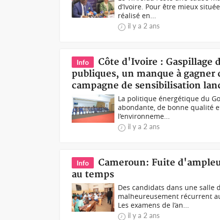
d’Ivoire. Pour être mieux située
réalisé en...
il y a 2 ans
Côte d'Ivoire : Gaspillage 
Info
publiques, un manque à gagner de
campagne de sensibilisation lan
La politique énergétique du Go
abondante, de bonne qualité et
l’environneme...
il y a 2 ans
Cameroun: Fuite d'ampleur
Info
au temps
Des candidats dans une salle
malheureusement récurrent au C
Les examens de l’an...
il y a 2 ans