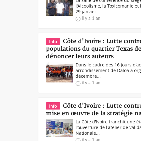
La salle de conférence du siè
l'Alcoolisme, la Toxicomanie et
29 janvier...
il y a 1 an
Côte d'Ivoire : Lutte cont
Info
populations du quartier Texas de 
dénoncer leurs auteurs
Dans le cadre des 16 jours d'ac
arrondissement de Daloa a org
décembre...
il y a 1 an
Côte d'Ivoire : Lutte cont
Info
mise en œuvre de la stratégie na
La Côte d'Ivoire franchit une é
l'ouverture de l'atelier de va
Nationale...
il y a 1 an