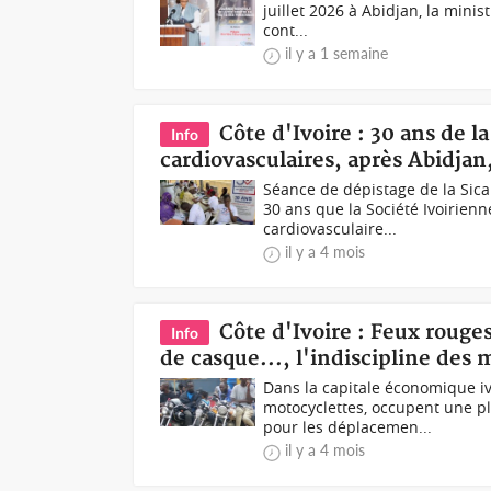
juillet 2026 à Abidjan, la minis
cont...
il y a 1 semaine
Côte d'Ivoire : 30 ans de 
Info
cardiovasculaires, après Abidjan
Séance de dépistage de la Sica
30 ans que la Société Ivoirien
cardiovasculaire...
il y a 4 mois
Côte d'Ivoire : Feux roug
Info
de casque..., l'indiscipline des 
Dans la capitale économique iv
motocyclettes, occupent une pl
pour les déplacemen...
il y a 4 mois