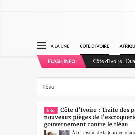
A LA UNE
COTE D'IVOIRE
AFRIQ
Côte d'Ivoire : 66
FLASH INFO
grands investisse
Côte d'Ivoire : Traite des
Info
nouveaux pièges de l'escroqueri
gouvernement contre le fléau
À l'occasion de la Journée mond