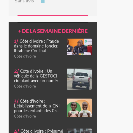
Sans avis
+ DE LA SEMAINE DERNIÈRE
1/
Côte d'Ivoire : Fraude
dans le domaine foncier,
Ibrahime Coulibal...
Côte d'Ivoire
2/
Côte d'Ivoire : Un
véhicule de la GESTOCI
circulant avec un numér...
Côte d'Ivoire
3/
Côte d'Ivoire :
L'établissement de la CNI
pour les enfants dès 05...
Côte d'Ivoire
4/
Côte d'Ivoire : Présumé