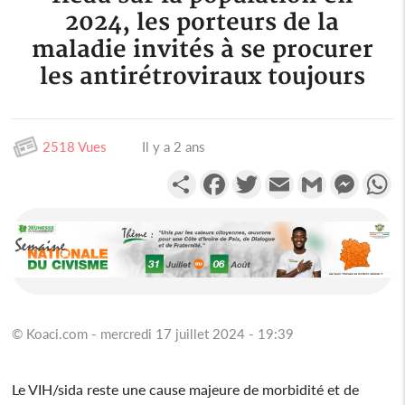
2024, les porteurs de la
maladie invités à se procurer
les antirétroviraux toujours
2518 Vues
Il y a 2 ans
Partager
Facebook
Twitter
Email
Gmail
Messen
W
© Koaci.com - mercredi 17 juillet 2024 - 19:39
Le VIH/sida reste une cause majeure de morbidité et de