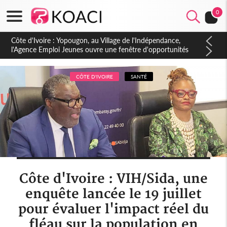
0
Côte d'Ivoire : CHU de Treichville, après la fronde, les agents
contractuels obtiennent un accord avec la direction sur les
arriérés du SMIG 2023
CÔTE D'IVOIRE
SANTÉ
Côte d'Ivoire : VIH/Sida, une
enquête lancée le 19 juillet
pour évaluer l'impact réel du
fléau sur la population en