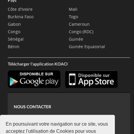
Pays
Côte d'Ivoire
Mali
Burkina Faso
Togo
Gabon
Cameroun
Congo
Congo (RDC)
Sénégal
Guinée
Bénin
Guinée Equatorial
Télécharger l'application KOACI
NOUS CONTACTER
contact@koaci.com
koaci@yahoo.fr
En poursuivant votre navigation sur ce site, vous
+225 07 08 85 52 93
acceptez l'utilisation de Cookies pour vous