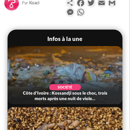
Partager
Facebook
Twitter
Email
Gmail
Par
Koaci
Messenger
WhatsApp
Infos à la une
SOCIÉTÉ
Côte d'Ivoire : Kossandji sous le choc, trois
morts après une nuit de viole...