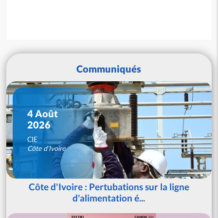
Communiqués
4 Août
2026
CIE
Côte d'Ivoire
Côte d'Ivoire : Pertubations sur la ligne
d'alimentation é...