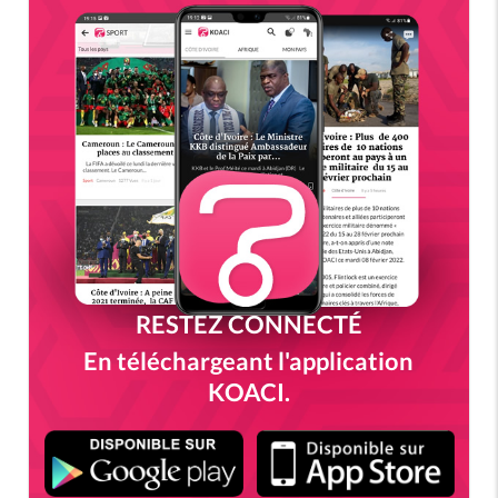
RESTEZ CONNECTÉ
En téléchargeant l'application
KOACI.