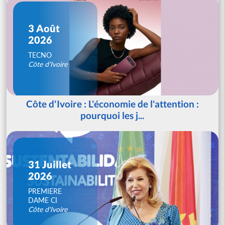
3 Août
2026
TECNO
Côte d'Ivoire
Côte d'Ivoire : L'économie de l'attention :
pourquoi les j...
31 Juillet
2026
PREMIERE
DAME CI
Côte d'Ivoire