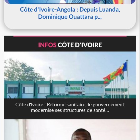
Côte d'Ivoire-Angola : Depuis Luanda,
Dominique Ouattara p...
INFOS
CÔTE D'IVOIRE
Côte d'Ivoire : Réforme sanitaire, le gouvernement
modernise ses structures de santé...