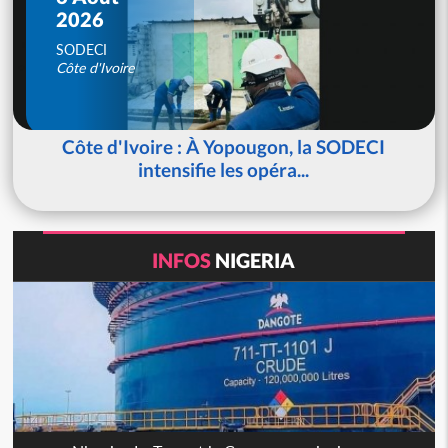
2026
SODECI
Côte d'Ivoire
Côte d'Ivoire : À Yopougon, la SODECI
intensifie les opéra...
INFOS
NIGERIA