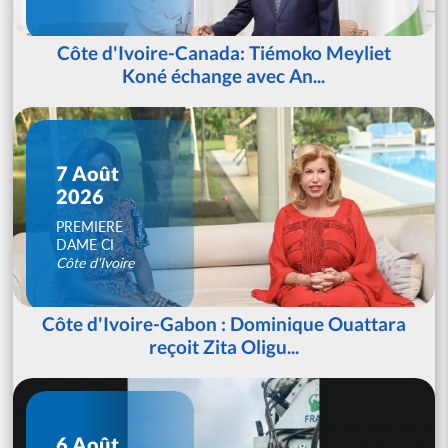
Côte d'Ivoire-Canada: Tiémoko Meyliet
Koné échange avec An...
7 Août
2026
PREMIERE
DAME CI
Côte d'Ivoire
Côte d'Ivoire-Gabon : Dominique Ouattara
reçoit Zita Oligu...
6 Août