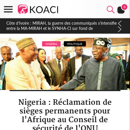
0
Côte d'Ivoire : Indépendance 2026, Thiam plaide pour un
environnement démocratique plus apaisé
NIGERIA
POLITIQUE
Nigeria : Réclamation de
sièges permanents pour
l'Afrique au Conseil de
sécurité de l'ONU