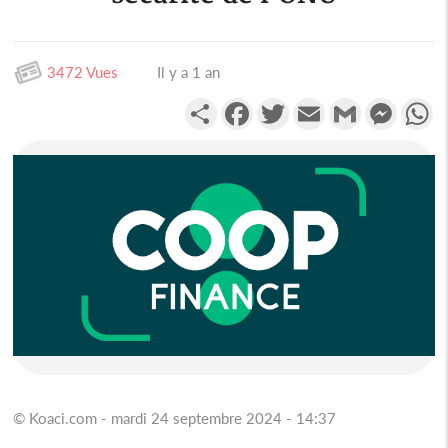
3472 Vues
Il y a 1 an
Partager
Facebook
Twitter
Email
Gmail
Messen
W
© Koaci.com - mardi 24 septembre 2024 - 14:37