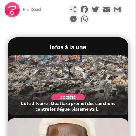
Partager
Facebook
Twitter
Email
Gmail
Par
Koaci
Messenger
WhatsApp
Infos à la une
SOCIÉTÉ
Côte d'Ivoire : Ouattara promet des sanctions
contre les déguerpissements i...