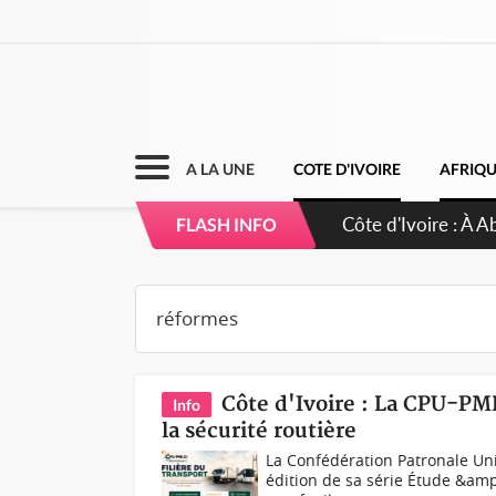
A LA UNE
COTE D'IVOIRE
AFRIQ
Côte d'Ivoire : 23
FLASH INFO
d'accélérateur aux
Côte d'Ivoire : La CPU-PM
Info
la sécurité routière
La Confédération Patronale Un
édition de sa série Étude &am