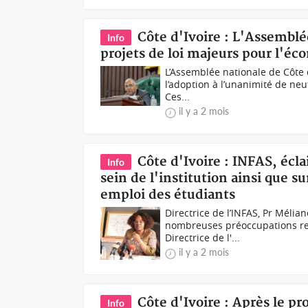
Côte d'Ivoire : L'Assemblé
Info
projets de loi majeurs pour l'éc
L’Assemblée nationale de Côte d
l’adoption à l’unanimité de neu
Ces...
il y a 2 mois
Côte d'Ivoire : INFAS, écl
Info
sein de l'institution ainsi que s
emploi des étudiants
Directrice de l’INFAS, Pr Méli
nombreuses préoccupations rel
Directrice de l'...
il y a 2 mois
Côte d'Ivoire : Après le pro
Info