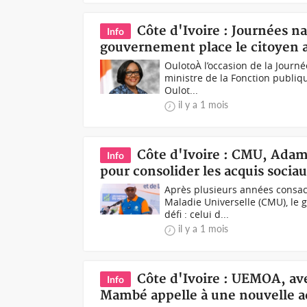
Côte d'Ivoire : Journées na
Info
gouvernement place le citoyen a
OulotoÀ l’occasion de la Journé
ministre de la Fonction publiq
Oulot...
il y a 1 mois
Côte d'Ivoire : CMU, Adama
Info
pour consolider les acquis socia
Après plusieurs années consac
Maladie Universelle (CMU), le
défi : celui d...
il y a 1 mois
Côte d'Ivoire : UEMOA, av
Info
Mambé appelle à une nouvelle ac