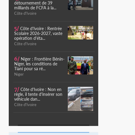
détournement de 39
milliards de FCFA à la...
Côte d'Ivoire
5/
Côte d'Ivoire : Rentrée
Scolaire 2026-2027, vaste
opération d'éta...
Côte d'Ivoire
6/
Niger : Frontière Bénin-
Niger, les conditions de
Tiani pour sa ré...
Niger
7/
Côte d'Ivoire : Non en
règle, il tente d'insérer son
véhicule dan...
Côte d'Ivoire