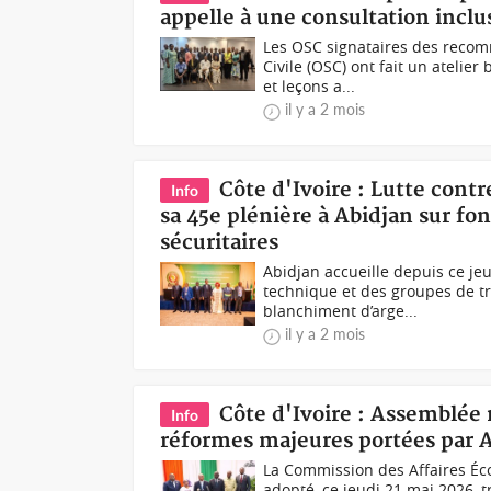
appelle à une consultation inclu
Les OSC signataires des reco
Civile (OSC) ont fait un ateli
et leçons a...
il y a 2 mois
Côte d'Ivoire : Lutte cont
Info
sa 45e plénière à Abidjan sur fo
sécuritaires
Abidjan accueille depuis ce je
technique et des groupes de tr
blanchiment d’arge...
il y a 2 mois
Côte d'Ivoire : Assemblée 
Info
réformes majeures portées par 
La Commission des Affaires Éc
adopté, ce jeudi 21 mai 2026, t