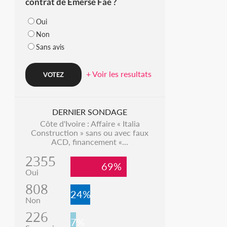
contrat de Emerse Faé ?
Oui
Non
Sans avis
+ Voir les resultats
DERNIER SONDAGE
Côte d'Ivoire : Affaire « Italia
Construction » sans ou avec faux
ACD, financement «...
2355
69%
Oui
808
24%
Non
226
7%