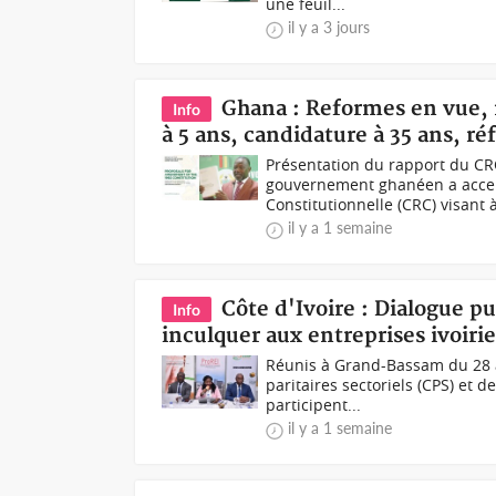
une feuil...
il y a 3 jours
Ghana : Reformes en vue, 
Info
à 5 ans, candidature à 35 ans, r
Présentation du rapport du CRC
gouvernement ghanéen a accep
Constitutionnelle (CRC) visant à
il y a 1 semaine
Côte d'Ivoire : Dialogue pu
Info
inculquer aux entreprises ivoiri
Réunis à Grand-Bassam du 28 a
paritaires sectoriels (CPS) et 
participent...
il y a 1 semaine