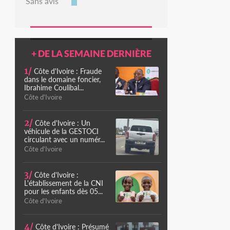
Sans avis
+ DE LA SEMAINE DERNIÈRE
1/
Côte d'Ivoire : Fraude
dans le domaine foncier,
Ibrahime Coulibal...
Côte d'Ivoire
2/
Côte d'Ivoire : Un
véhicule de la GESTOCI
circulant avec un numér...
Côte d'Ivoire
3/
Côte d'Ivoire :
L'établissement de la CNI
pour les enfants dès 05...
Côte d'Ivoire
4/
Côte d'Ivoire : Présumé