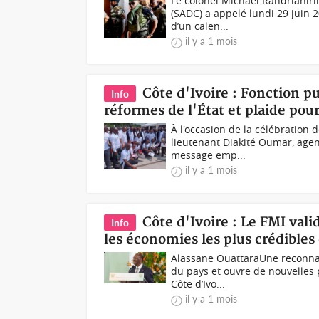
Le colonel Michaël Randrianir
(SADC) a appelé lundi 29 juin 2
d’un calen...
il y a 1 mois
Côte d'Ivoire : Fonction p
Info
réformes de l'État et plaide pou
À l'occasion de la célébration d
lieutenant Diakité Oumar, agent
message emp...
il y a 1 mois
Côte d'Ivoire : Le FMI vali
Info
les économies les plus crédibles
Alassane OuattaraUne reconnais
du pays et ouvre de nouvelles
Côte d’Ivo...
il y a 1 mois