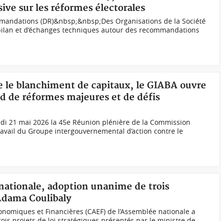
sive sur les réformes électorales
mmandations (DR)&nbsp;&nbsp;Des Organisations de la Société
er bilan et d’échanges techniques autour des recommandations
re le blanchiment de capitaux, le GIABA ouvre
nd de réformes majeures et de défis
udi 21 mai 2026 la 45e Réunion plénière de la Commission
avail du Groupe intergouvernemental d’action contre le
nationale, adoption unanime de trois
Adama Coulibaly
onomiques et Financières (CAEF) de l’Assemblée nationale a
rois projets de loi stratégiques présentés par le ministre de