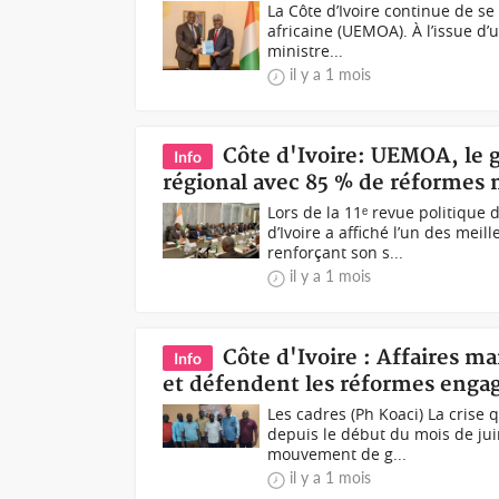
La Côte d’Ivoire continue de s
africaine (UEMOA). À l’issue d
ministre...
il y a 1 mois
Côte d'Ivoire: UEMOA, le
Info
régional avec 85 % de réformes
Lors de la 11ᵉ revue politique
d’Ivoire a affiché l’un des mei
renforçant son s...
il y a 1 mois
Côte d'Ivoire : Affaires ma
Info
et défendent les réformes enga
Les cadres (Ph Koaci) La crise
depuis le début du mois de jui
mouvement de g...
il y a 1 mois