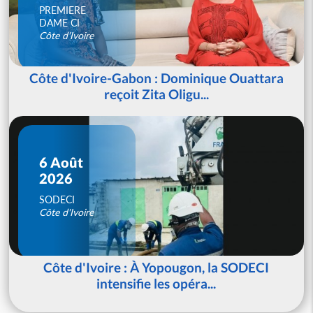
PREMIERE
DAME CI
Côte d'Ivoire
Côte d'Ivoire-Gabon : Dominique Ouattara
reçoit Zita Oligu...
6 Août
2026
SODECI
Côte d'Ivoire
Côte d'Ivoire : À Yopougon, la SODECI
intensifie les opéra...