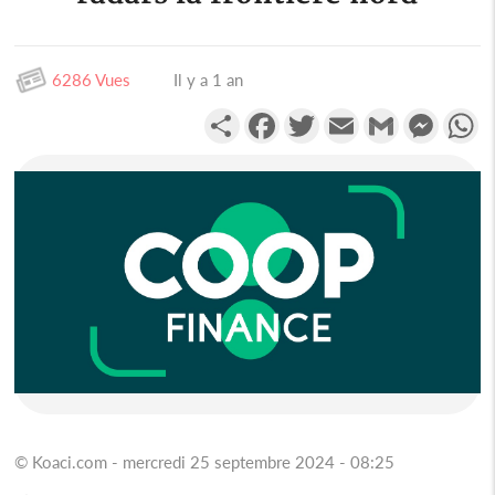
6286 Vues
Il y a 1 an
Partager
Facebook
Twitter
Email
Gmail
Messen
W
© Koaci.com - mercredi 25 septembre 2024 - 08:25