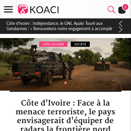
0
Sierra Leone : Un projet de réforme constitutionnelle en
gestation, points clés des amendements, un exclu d'avance
CÔTE D'IVOIRE
SOCIÉTÉ
Côte d'Ivoire : Face à la
menace terroriste, le pays
envisagerait d'équiper de
radars la frontière nord