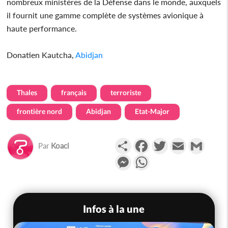
nombreux ministères de la Défense dans le monde, auxquels
il fournit une gamme complète de systèmes avionique à
haute performance.
Donatien Kautcha,
Abidjan
Thales
français
terroriste
frontière nord
Abidjan
Etat-Major
Partager
Facebook
Twitter
Email
Gmail
Par
Koaci
Messenger
WhatsApp
Infos à la une