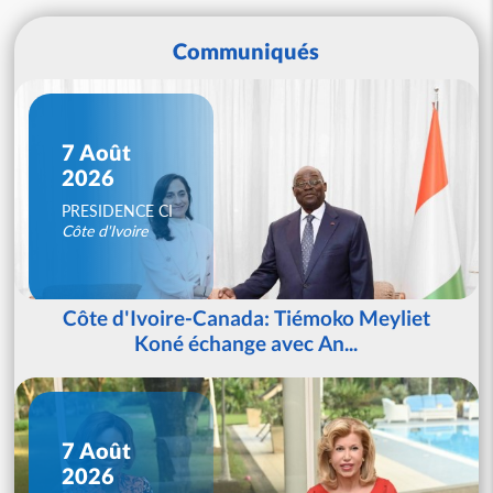
Communiqués
7 Août
2026
PRESIDENCE CI
Côte d'Ivoire
Côte d'Ivoire-Canada: Tiémoko Meyliet
Koné échange avec An...
7 Août
2026