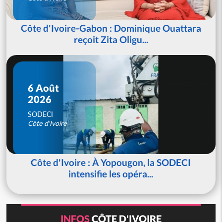
Côte d'Ivoire-Gabon : Dominique Ouattara
reçoit Zita Oligu...
6 Août
2026
SODECI
Côte d'Ivoire
Côte d'Ivoire : À Yopougon, la SODECI
intensifie les opéra...
INFOS
CÔTE D'IVOIRE