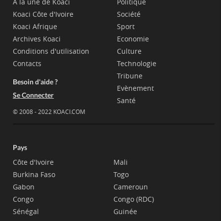
A la une de Koaci
Politique
Koaci Côte d'Ivoire
Société
Koaci Afrique
Sport
Archives Koaci
Economie
Conditions d'utilisation
Culture
Contacts
Technologie
Tribune
Besoin d'aide ?
Evènement
Se Connecter
Santé
© 2008 - 2022 KOACI.COM
Pays
Côte d'Ivoire
Mali
Burkina Faso
Togo
Gabon
Cameroun
Congo
Congo (RDC)
Sénégal
Guinée