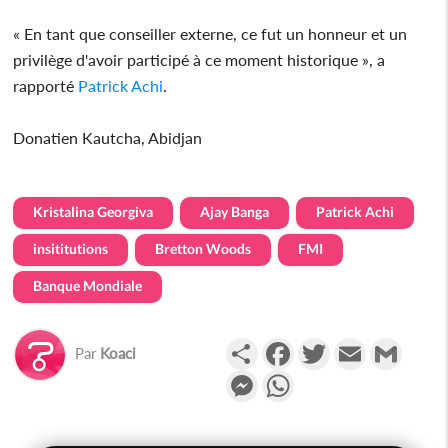
« En tant que conseiller externe, ce fut un honneur et un
privilège d'avoir participé à ce moment historique », a
rapporté
Patrick Achi
.
Donatien Kautcha, Abidjan
Kristalina Georgiva
Ajay Banga
Patrick Achi
insititutions
Bretton Woods
FMI
Banque Mondiale
Partager
Facebook
Twitter
Email
Gmail
Par
Koaci
Messenger
WhatsApp