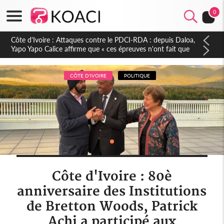
0
Côte d'Ivoire : Le Colonel-Major Fofié Kouakou est décédé,
l'armée perd une figure de la 2e Région militaire
CÔTE D'IVOIRE
POLITIQUE
Côte d'Ivoire : 80è
anniversaire des Institutions
de Bretton Woods, Patrick
Achi a participé aux