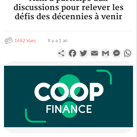
discussions pour relever les
défis des décennies à venir
1682 Vues
Il y a 1 an
Partager
Facebook
Twitter
Email
Gmail
Messen
W