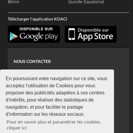
Bénin
Guinée Equatorial
Télécharger l'application KOACI
NOUS CONTACTER
contact@koaci.com
koaci@yahoo.fr
En poursuivant votre navigation sur ce site, vous
+225 07 08 85 52 93
acceptez l'utilisation de Cookies pour vous
proposer des publicités adaptées à vos centres
d'intérêts, pour réaliser des statistiques de
NEWSLETTER
navigation, et pour faciliter le partage
Restez connecté via notre newsletter
d'information sur les réseaux sociaux.
S'abonner
Pour en savoir plus et paramétrer les cookies,
Se désabonner
cliquer ici