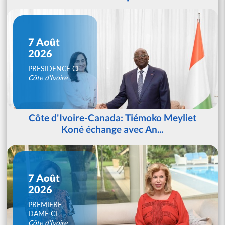
7 Août
2026
PRESIDENCE CI
Côte d'Ivoire
Côte d'Ivoire-Canada: Tiémoko Meyliet
Koné échange avec An...
7 Août
2026
PREMIERE
DAME CI
Côte d'Ivoire