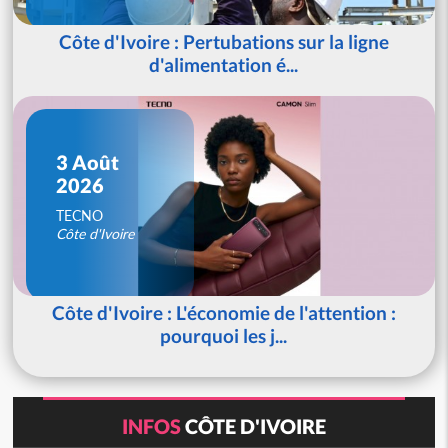
Côte d'Ivoire : Pertubations sur la ligne
d'alimentation é...
3 Août
2026
TECNO
Côte d'Ivoire
Côte d'Ivoire : L'économie de l'attention :
pourquoi les j...
INFOS
CÔTE D'IVOIRE