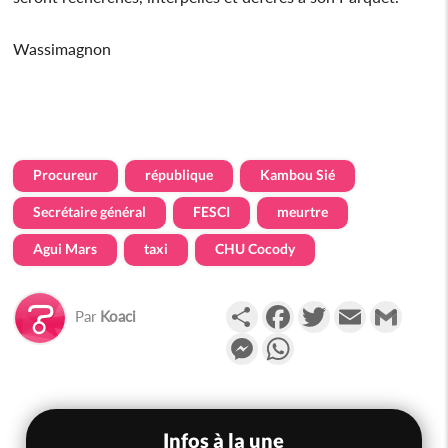
Wassimagnon
Procureur
république
Kambou Sié
Secrétaire général
FESCI
meurtre
Agui Mars
taxi
CHU Cocody
Partager
Facebook
Twitter
Email
Gmail
Par
Koaci
Messenger
WhatsApp
Infos à la une