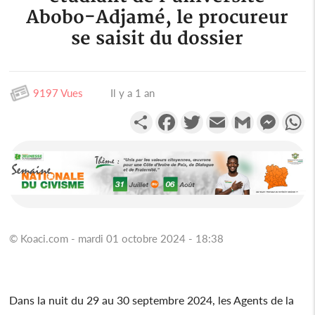
Abobo-Adjamé, le procureur
se saisit du dossier
9197 Vues
Il y a 1 an
Partager
Facebook
Twitter
Email
Gmail
Messen
W
© Koaci.com - mardi 01 octobre 2024 - 18:38
Dans la nuit du 29 au 30 septembre 2024, les Agents de la