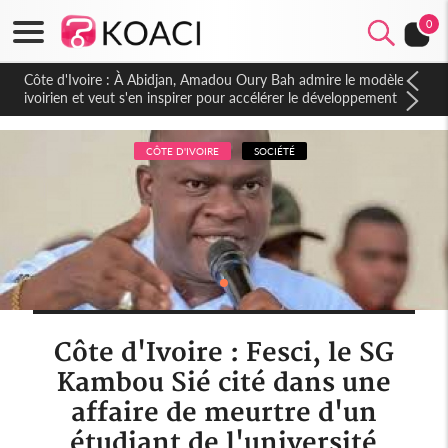
0
Côte d'Ivoire : À Abidjan, Amadou Oury Bah admire le modèle
ivoirien et veut s'en inspirer pour accélérer le développement
de la Guinée
CÔTE D'IVOIRE
SOCIÉTÉ
Côte d'Ivoire : Fesci, le SG
Kambou Sié cité dans une
affaire de meurtre d'un
étudiant de l'université