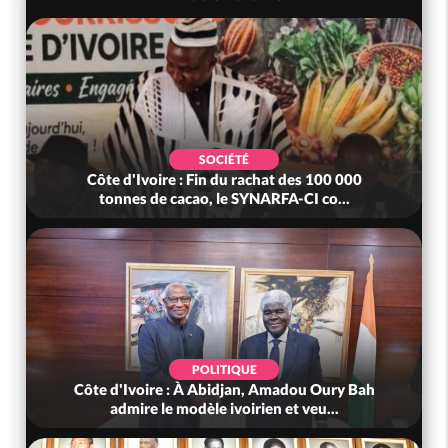
SOCIÉTÉ
t des 100 000
Côte d'Ivoire : MIRAH, bras de fer auto
FA-CI co...
mutuelle, le SYNHA-CI saisi...
POLITIQUE
madou Oury Bah
Côte d'Ivoire : Violences tragiques à K
 et veu...
(Mé) ayant fait 03 morts, A...