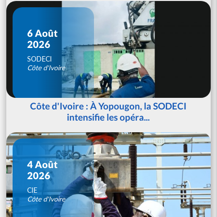
6 Août
2026
SODECI
Côte d'Ivoire
Côte d'Ivoire : À Yopougon, la SODECI
intensifie les opéra...
4 Août
2026
CIE
Côte d'Ivoire