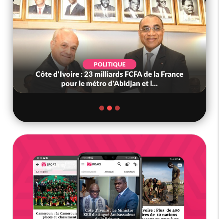
SOCIÉTÉ
FA de la France
Côte d'Ivoire : « On ne veut pas mour
et l...
nous », crient des habitants d...