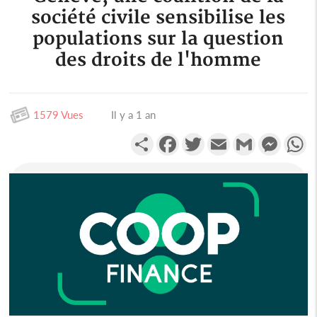
société civile sensibilise les
populations sur la question
des droits de l'homme
1579 Vues
Il y a 1 an
Partager
Facebook
Twitter
Email
Gmail
Messen
W