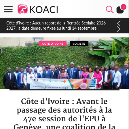
0
Côte d'Ivoire : Indépendance à Blahou, le sous-préfet : « La
fête nous invite à mesurer le chemin parcouru et à renouveler
notre engagement collectif en faveur du développement »
CÔTE D'IVOIRE
SOCIÉTÉ
Côte d'Ivoire : Avant le
passage des autorités à la
47e session de l'EPU à
Genève, une coalition de la