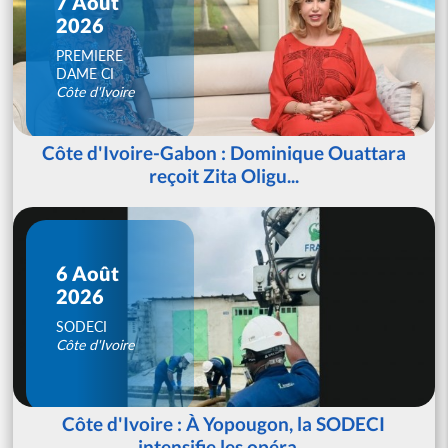
7 Août
2026
PREMIERE
DAME CI
Côte d'Ivoire
Côte d'Ivoire-Gabon : Dominique Ouattara
reçoit Zita Oligu...
6 Août
2026
SODECI
Côte d'Ivoire
Côte d'Ivoire : À Yopougon, la SODECI
intensifie les opéra...