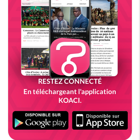
RESTEZ CONNECTÉ
En téléchargeant l'application
KOACI.