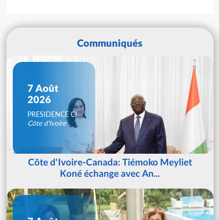
Communiqués
7 Août
2026
PRESIDENCE CI
Côte d'Ivoire
Côte d'Ivoire-Canada: Tiémoko Meyliet
Koné échange avec An...