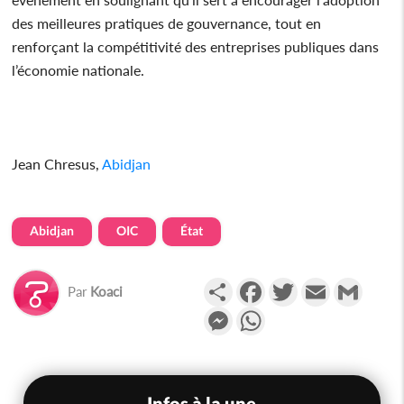
des meilleures pratiques de gouvernance, tout en
renforçant la compétitivité des entreprises publiques dans
l’économie nationale.
Jean Chresus,
Abidjan
Abidjan
OIC
État
Partager
Facebook
Twitter
Email
Gmail
Par
Koaci
Messenger
WhatsApp
Infos à la une