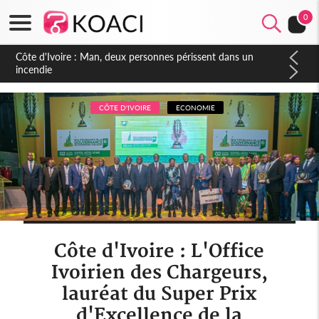
0
Côte d'Ivoire : Séileu, la célébration de la fête nationale
transformée en vaste campagne contre les produits
dépigmentants dangereux
CÔTE D'IVOIRE
ECONOMIE
Côte d'Ivoire : L'Office
Ivoirien des Chargeurs,
lauréat du Super Prix
d'Excellence de la