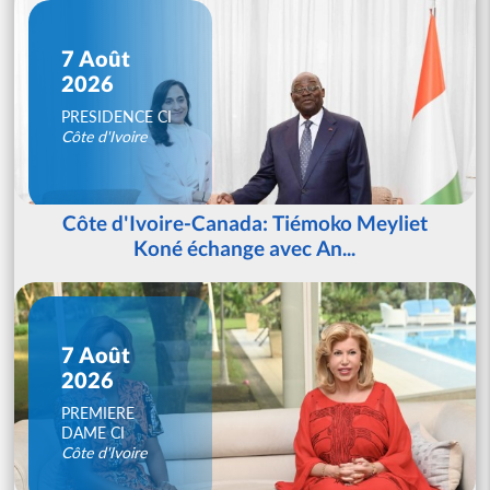
7 Août
2026
PRESIDENCE CI
Côte d'Ivoire
Côte d'Ivoire-Canada: Tiémoko Meyliet
Koné échange avec An...
7 Août
2026
PREMIERE
DAME CI
Côte d'Ivoire