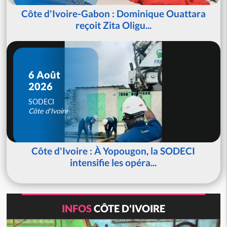
Côte d'Ivoire-Gabon : Dominique Ouattara
reçoit Zita Oligu...
6 Août
2026
SODECI
Côte d'Ivoire
Côte d'Ivoire : À Yopougon, la SODECI
intensifie les opéra...
INFOS
CÔTE D'IVOIRE