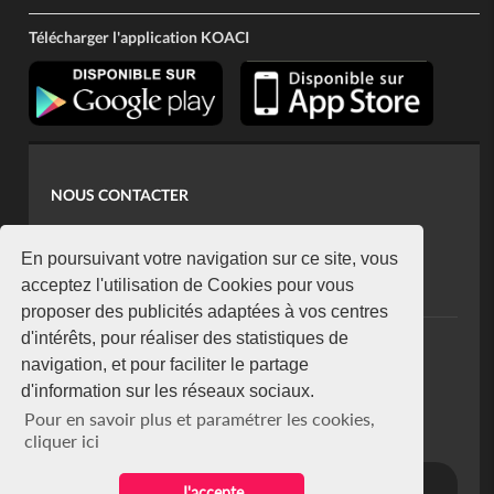
Télécharger l'application KOACI
NOUS CONTACTER
contact@koaci.com
koaci@yahoo.fr
En poursuivant votre navigation sur ce site, vous
+225 07 08 85 52 93
acceptez l'utilisation de Cookies pour vous
proposer des publicités adaptées à vos centres
d'intérêts, pour réaliser des statistiques de
NEWSLETTER
navigation, et pour faciliter le partage
Restez connecté via notre newsletter
d'information sur les réseaux sociaux.
S'abonner
Pour en savoir plus et paramétrer les cookies,
Se désabonner
cliquer ici
J'accepte