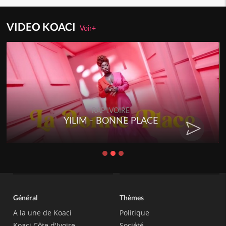
VIDEO KOACI
Voir+
RAP IVOIRE
YILIM - BONNE PLACE
Général
Thèmes
A la une de Koaci
Politique
Koaci Côte d'Ivoire
Société