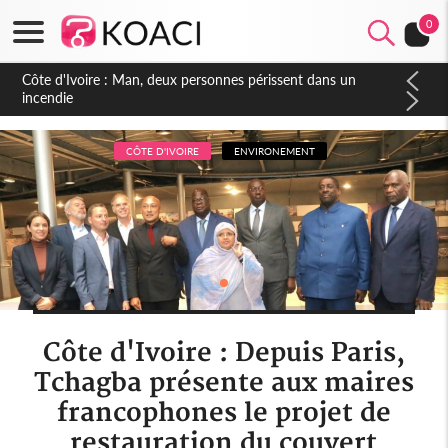
0
Côte d'Ivoire : Séileu, la célébration de la fête nationale
transformée en vaste campagne contre les produits
dépigmentants dangereux
CÔTE D'IVOIRE
ENVIRONEMENT
Côte d'Ivoire : Depuis Paris,
Tchagba présente aux maires
francophones le projet de
restauration du couvert