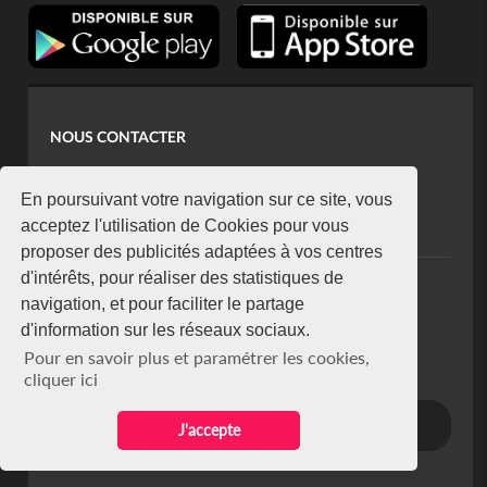
NOUS CONTACTER
contact@koaci.com
koaci@yahoo.fr
En poursuivant votre navigation sur ce site, vous
+225 07 08 85 52 93
acceptez l'utilisation de Cookies pour vous
proposer des publicités adaptées à vos centres
d'intérêts, pour réaliser des statistiques de
NEWSLETTER
navigation, et pour faciliter le partage
Restez connecté via notre newsletter
d'information sur les réseaux sociaux.
S'abonner
Pour en savoir plus et paramétrer les cookies,
Se désabonner
cliquer ici
J'accepte