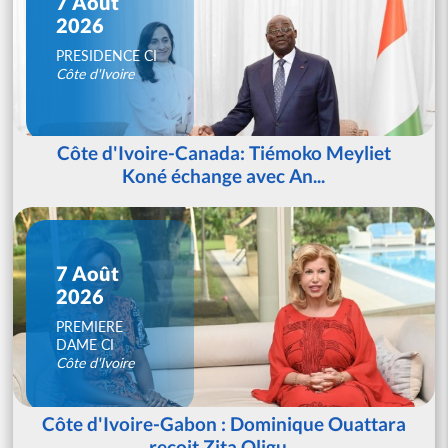
7 Août
2026
PRESIDENCE CI
Côte d'Ivoire
Côte d'Ivoire-Canada: Tiémoko Meyliet
Koné échange avec An...
7 Août
2026
PREMIERE
DAME CI
Côte d'Ivoire
Côte d'Ivoire-Gabon : Dominique Ouattara
reçoit Zita Oligu...