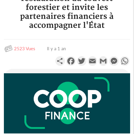
forestier et invite les
partenaires financiers à
accompagner l'État
2523 Vues
Il y a 1 an
Partager
Facebook
Twitter
Email
Gmail
Messen
W