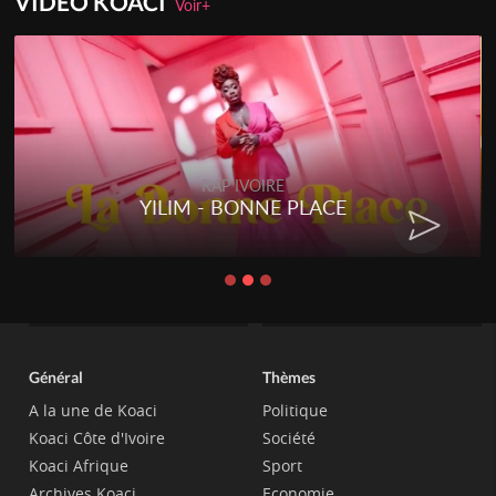
VIDEO KOACI
Voir+
RAP IVOIRE
YILIM - BONNE PLACE
Général
Thèmes
A la une de Koaci
Politique
Koaci Côte d'Ivoire
Société
Koaci Afrique
Sport
Archives Koaci
Economie