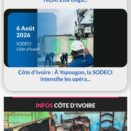
6 Août
2026
SODECI
Côte d'Ivoire
Côte d'Ivoire : À Yopougon, la SODECI
intensifie les opéra...
INFOS
CÔTE D'IVOIRE