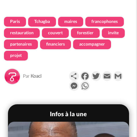
Paris
Tchagba
maires
francophones
restauration
couvert
forestier
invite
partenaires
financiers
accompagner
projet
Partager
Facebook
Twitter
Email
Gmail
Par
Koaci
Messenger
WhatsApp
Infos à la une