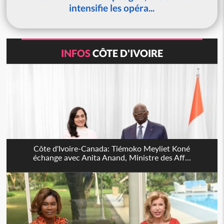
intensifie les opéra...
INFOS
CÔTE D'IVOIRE
Côte d'Ivoire-Canada: Tiémoko Meyliet Koné
échange avec Anita Anand, Ministre des Aff...