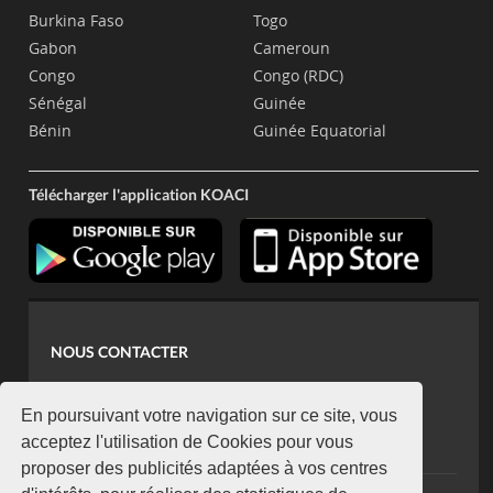
Burkina Faso
Togo
Gabon
Cameroun
Congo
Congo (RDC)
Sénégal
Guinée
Bénin
Guinée Equatorial
Télécharger l'application KOACI
NOUS CONTACTER
contact@koaci.com
koaci@yahoo.fr
En poursuivant votre navigation sur ce site, vous
+225 07 08 85 52 93
acceptez l'utilisation de Cookies pour vous
proposer des publicités adaptées à vos centres