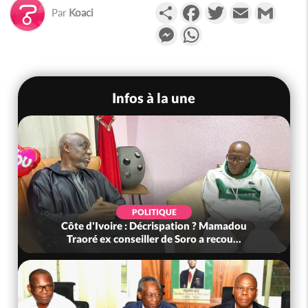
Partager
Facebook
Twitter
Email
Gmail
Par
Koaci
Messenger
WhatsApp
Infos à la une
POLITIQUE
Côte d'Ivoire : Décrispation ? Mamadou
Traoré ex conseiller de Soro a recou...