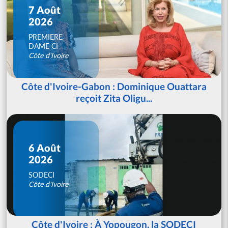
7 Août
2026
PREMIERE
DAME CI
Côte d'Ivoire
Côte d'Ivoire-Gabon : Dominique Ouattara
reçoit Zita Oligu...
6 Août
2026
SODECI
Côte d'Ivoire
Côte d'Ivoire : À Yopougon, la SODECI