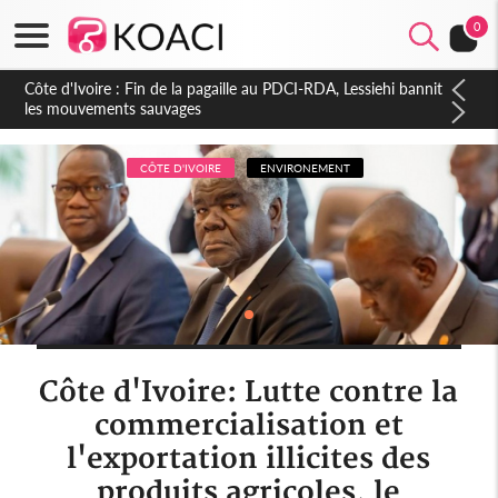
0
Côte d'Ivoire : Ouattara promet des sanctions contre les
déguerpissements illégaux
CÔTE D'IVOIRE
ENVIRONEMENT
Côte d'Ivoire: Lutte contre la
commercialisation et
l'exportation illicites des
produits agricoles, le