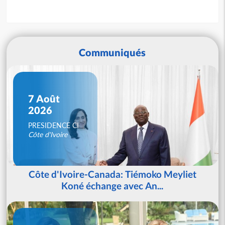
Communiqués
7 Août
2026
PRESIDENCE CI
Côte d'Ivoire
Côte d'Ivoire-Canada: Tiémoko Meyliet
Koné échange avec An...