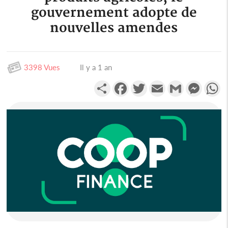
gouvernement adopte de
nouvelles amendes
3398 Vues
Il y a 1 an
Partager
Facebook
Twitter
Email
Gmail
Messen
W