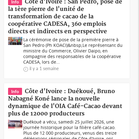
Côte d'Ivoire : San Pedro, pose de
Info
la 1ère pierre de l'unité de
transformation de cacao de la
coopérative CADESA, 360 emplois
directs et indirects en perspective
La cérémonie de pose de la première pierre à
San Pedro (Ph KOACI)&nbsp;Le représentant du
ministre du Commerce, Olivier Daipo, en
compagnie des responsables de la coopérative
CADESA, lors de...
il y a 1 semaine
Côte d'Ivoire : Duékoué, Bruno
Info
Nabagné Koné lance la nouvelle
dynamique de l'OIA Café-Cacao devant
plus de 12000 producteurs
Duékoué a vécu, samedi 25 juillet 2026, une
journée historique pour la filière café-cacao.
Plus de 12 000 producteurs, venus des treize
délégations régionales de Côte d'Ivoire, ont