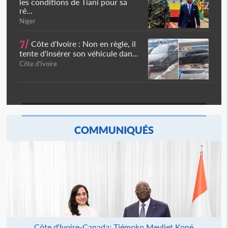
les conditions de Tiani pour sa
ré...
Niger
7/
Côte d'Ivoire : Non en règle, il
tente d'insérer son véhicule dan...
Côte d'Ivoire
COMMUNIQUÉS
Côte d'Ivoire-Canada: Tiémoko Meyliet Koné