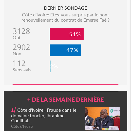
DERNIER SONDAGE
Côte d'Ivoire: Etes-vous surpris par le non-
renouvellement du contrat de Emerse Faé ?
3128
51%
Oui
2902
47%
Non
112
2%
Sans avis
+ DE LA SEMAINE DERNIÈRE
1/
Côte d'Ivoire : Fraude dans le
domaine foncier, Ibrahime
Coulibal...
Côte d'Ivoire