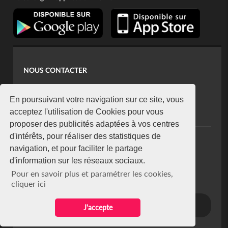
NOUS CONTACTER
contact@koaci.com
koaci@yahoo.fr
En poursuivant votre navigation sur ce site, vous
+225 07 08 85 52 93
acceptez l'utilisation de Cookies pour vous
proposer des publicités adaptées à vos centres
d'intérêts, pour réaliser des statistiques de
NEWSLETTER
navigation, et pour faciliter le partage
Restez connecté via notre newsletter
d'information sur les réseaux sociaux.
S'abonner
Pour en savoir plus et paramétrer les cookies,
Se désabonner
cliquer ici
J'accepte