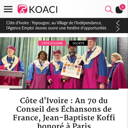
0
Côte d'Ivoire : CHU de Treichville, après la fronde, les agents
contractuels obtiennent un accord avec la direction sur les
arriérés du SMIG 2023
CÔTE D'IVOIRE
SOCIÉTÉ
Côte d'Ivoire : An 70 du
Conseil des Échansons de
France, Jean-Baptiste Koffi
honoré à Paris