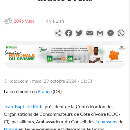
2046 Vues
Il y a 1 an
Partager
Facebook
Twitter
Email
Gmail
Messen
W
© Koaci.com - mardi 29 octobre 2024 - 11:33
La cérémonie en
France
(DR)
Jean-Baptiste Koffi
, président de la Confédération des
Organisations de Consommateurs de Côte d’Ivoire (COC-
CI), par ailleurs, Ambassadeur du Conseil des
Echansons
de
France
en terre ivoirienne, est désormais le Grand