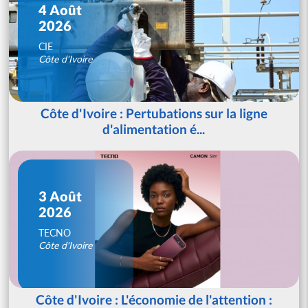
4 Août
2026
CIE
Côte d'Ivoire
Côte d'Ivoire : Pertubations sur la ligne
d'alimentation é...
3 Août
2026
TECNO
Côte d'Ivoire
Côte d'Ivoire : L'économie de l'attention :