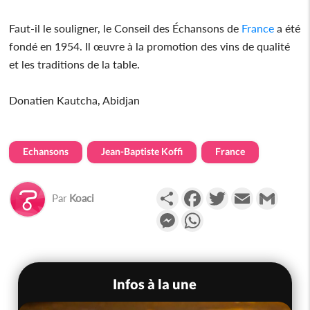
Faut-il le souligner, le Conseil des Échansons de
France
a été
fondé en 1954. Il œuvre à la promotion des vins de qualité
et les traditions de la table.
Donatien Kautcha, Abidjan
Echansons
Jean-Baptiste Koffi
France
Partager
Facebook
Twitter
Email
Gmail
Par
Koaci
Messenger
WhatsApp
Infos à la une