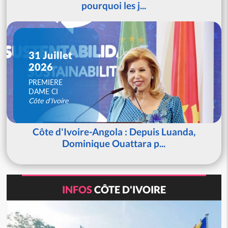
pourquoi les j...
31 Juillet
2026
PREMIERE
DAME CI
Côte d'Ivoire
Côte d'Ivoire-Angola : Depuis Luanda,
Dominique Ouattara p...
INFOS
CÔTE D'IVOIRE