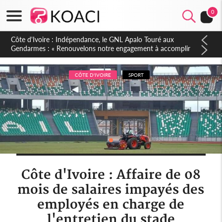
0
Sierra Leone : Un projet de réforme constitutionnelle en
gestation, points clés des amendements, un exclu d'avance
CÔTE D'IVOIRE
SPORT
Côte d'Ivoire : Affaire de 08
mois de salaires impayés des
employés en charge de
l'entretien du stade