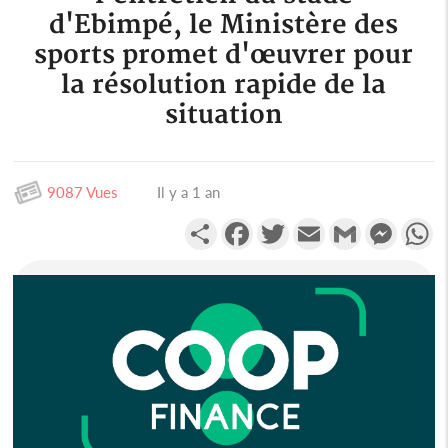
d'Ebimpé, le Ministère des
sports promet d'œuvrer pour
la résolution rapide de la
situation
9087 Vues
Il y a 1 an
Partager
Facebook
Twitter
Email
Gmail
Messen
W