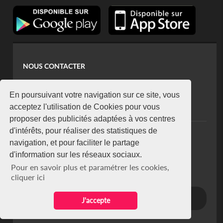
NOUS CONTACTER
contact@koaci.com
koaci@yahoo.fr
En poursuivant votre navigation sur ce site, vous
+225 07 08 85 52 93
acceptez l'utilisation de Cookies pour vous
proposer des publicités adaptées à vos centres
d'intérêts, pour réaliser des statistiques de
NEWSLETTER
navigation, et pour faciliter le partage
Restez connecté via notre newsletter
d'information sur les réseaux sociaux.
S'abonner
Pour en savoir plus et paramétrer les cookies,
Se désabonner
cliquer ici
J'accepte