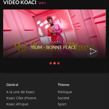
VIDEO KOACI
Voir+
RAP IVOIRE
YILIM - BONNE PLACE
Général
Thèmes
A la une de Koaci
Politique
Koaci Côte d'Ivoire
Société
Koaci Afrique
Sport