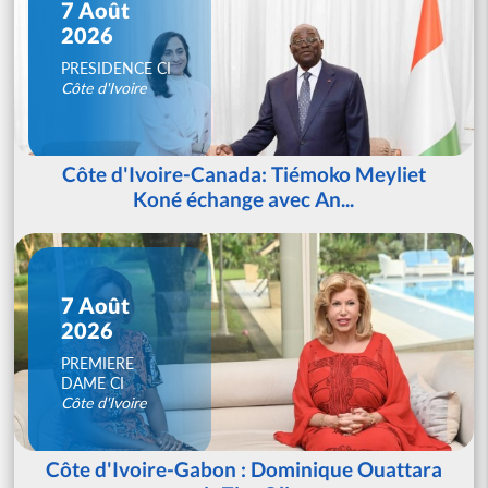
7 Août
2026
PRESIDENCE CI
Côte d'Ivoire
Côte d'Ivoire-Canada: Tiémoko Meyliet
Koné échange avec An...
7 Août
2026
PREMIERE
DAME CI
Côte d'Ivoire
Côte d'Ivoire-Gabon : Dominique Ouattara