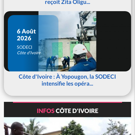
reçoit Zita Oligu...
6 Août
2026
SODECI
Côte d'Ivoire
Côte d'Ivoire : À Yopougon, la SODECI
intensifie les opéra...
INFOS
CÔTE D'IVOIRE