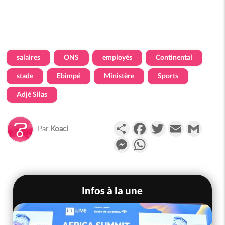
salaires
ONS
employés
Continental
stade
Ebimpé
Ministère
Sports
Adjé Silas
Partager
Facebook
Twitter
Email
Gmail
Par
Koaci
Messenger
WhatsApp
Infos à la une