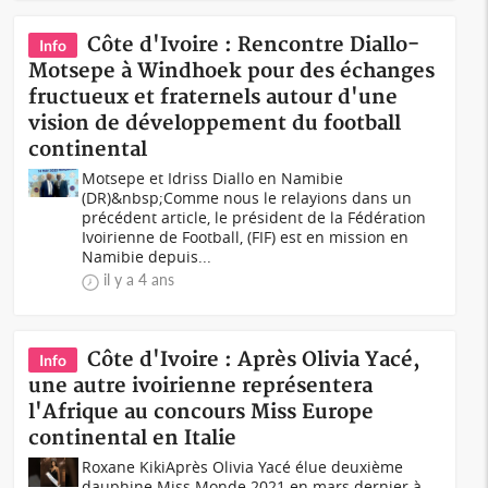
Côte d'Ivoire : Rencontre Diallo-
Info
Motsepe à Windhoek pour des échanges
fructueux et fraternels autour d'une
vision de développement du football
continental
Motsepe et Idriss Diallo en Namibie
(DR)&nbsp;Comme nous le relayions dans un
précédent article, le président de la Fédération
Ivoirienne de Football, (FIF) est en mission en
Namibie depuis...
il y a 4 ans
Côte d'Ivoire : Après Olivia Yacé,
Info
une autre ivoirienne représentera
l'Afrique au concours Miss Europe
continental en Italie
Roxane KikiAprès Olivia Yacé élue deuxième
dauphine Miss Monde 2021 en mars dernier à