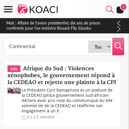
0
Nigeria : Le Togo et le Cameroun principaux acheteurs des
produits de la raffinerie Dangote en juillet
Afrique du Sud : Violences
Info
xénophobes, le gouvernement répond à
la CEDEAO et rejette une plainte à la CPI
Le Président Cyril Ramaphosa et un podium de
la CEDEAO (ph)Le gouvernement sud-africain
déclare avoir pris note du communiqué du 69e
sommet de de la CEDEAO et réaffirme son
engagement à un é...
il y a 1 semaine