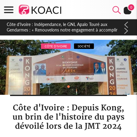
0
Sierra Leone : Un projet de réforme constitutionnelle en
gestation, points clés des amendements, un exclu d'avance
CÔTE D'IVOIRE
SOCIÉTÉ
Côte d'Ivoire : Depuis Kong,
un brin de l'histoire du pays
dévoilé lors de la JMT 2024