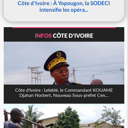
Côte d'Ivoire : À Yopougon, la SODECI
intensifie les opéra...
INFOS
CÔTE D'IVOIRE
Côte d'Ivoire : Leleblé, le Commandant KOUAME
Djahan Norbert, Nouveau Sous-préfet Cen...