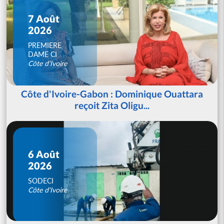
7 Août
2026
PREMIERE
DAME CI
Côte d'Ivoire
Côte d'Ivoire-Gabon : Dominique Ouattara
reçoit Zita Oligu...
6 Août
2026
SODECI
Côte d'Ivoire