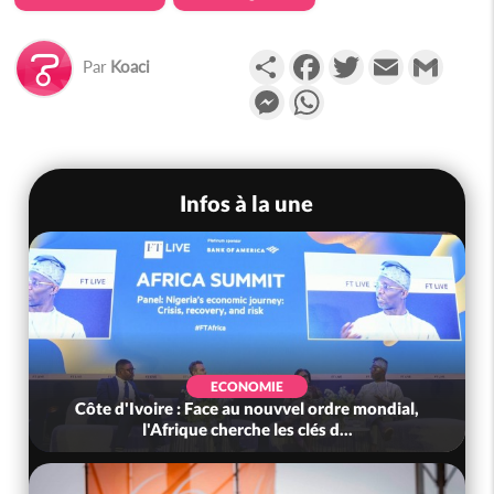
Partager
Facebook
Twitter
Email
Gmail
Par
Koaci
Messenger
WhatsApp
Infos à la une
ECONOMIE
Côte d'Ivoire : Face au nouvvel ordre mondial,
l'Afrique cherche les clés d...