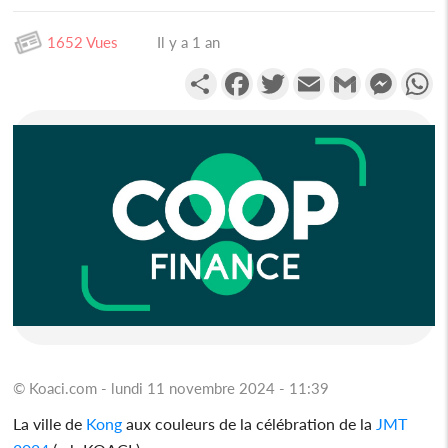
1652 Vues
Il y a 1 an
Partager
Facebook
Twitter
Email
Gmail
Messen
W
© Koaci.com - lundi 11 novembre 2024 - 11:39
La ville de
Kong
aux couleurs de la célébration de la
JMT