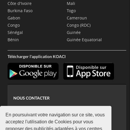
Côte d'Ivoire
Mali
Burkina Faso
Togo
Gabon
Cameroun
Congo
Congo (RDC)
Sénégal
Guinée
Bénin
Guinée Equatorial
Télécharger l'application KOACI
NOUS CONTACTER
contact@koaci.com
koaci@yahoo.fr
En poursuivant votre navigation sur ce site, vous
+225 07 08 85 52 93
acceptez l'utilisation de Cookies pour vous
proposer des publicités adaptées à vos centres