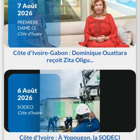
7 Août
2026
PREMIERE
DAME CI
Côte d'Ivoire
Côte d'Ivoire-Gabon : Dominique Ouattara
reçoit Zita Oligu...
6 Août
2026
SODECI
Côte d'Ivoire
Côte d'Ivoire : À Yopougon, la SODECI