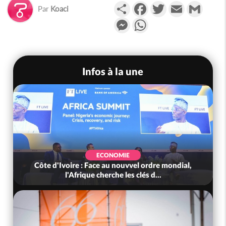
Partager
Facebook
Twitter
Email
Gmail
Par
Koaci
Messenger
WhatsApp
Infos à la une
ECONOMIE
Côte d'Ivoire : Face au nouvvel ordre mondial,
l'Afrique cherche les clés d...