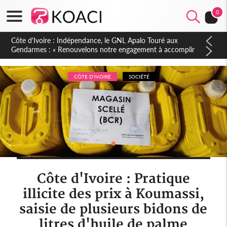
0
Sierra Leone : Un projet de réforme constitutionnelle en
gestation, points clés des amendements, un exclu d'avance
CÔTE D'IVOIRE
SOCIÉTÉ
Côte d'Ivoire : Pratique
illicite des prix à Koumassi,
saisie de plusieurs bidons de
litres d'huile de palme