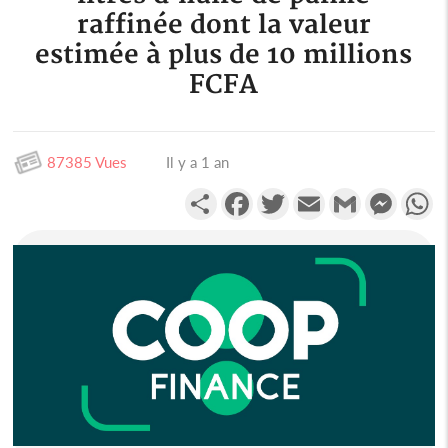
raffinée dont la valeur
estimée à plus de 10 millions
FCFA
87385 Vues
Il y a 1 an
Partager
Facebook
Twitter
Email
Gmail
Messen
W