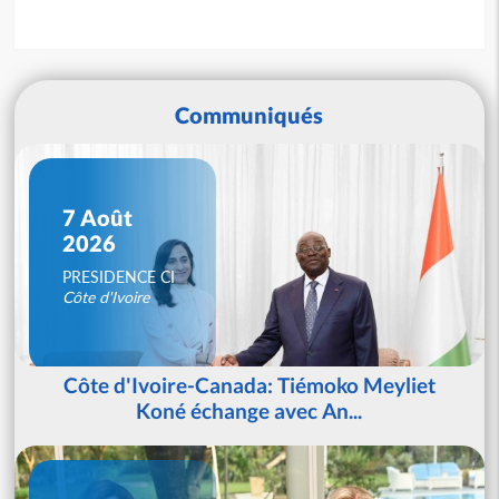
Communiqués
7 Août
2026
PRESIDENCE CI
Côte d'Ivoire
Côte d'Ivoire-Canada: Tiémoko Meyliet
Koné échange avec An...