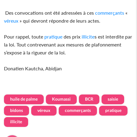
Des convocations ont été adressées à ces
commerçants
«
véreux
» qui devront répondre de leurs actes.
Pour rappel, toute
pratique
des prix
illicite
s est interdite par
la loi. Tout contrevenant aux mesures de plafonnement
s’expose à la rigueur de la loi.
Donatien Kautcha, Abidjan
huile de palme
Koumassi
BCR
saisie
bidons
véreux
commerçants
pratique
illicite