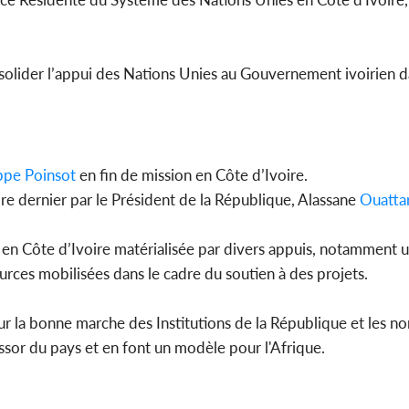
olider l’appui des Nations Unies au Gouvernement ivoirien dan
Côte d'Ivo
2026, le di
du P
ippe Poinsot
en fin de mission en Côte d’Ivoire.
re dernier par le Président de la République, Alassane
Ouatta
ion en Côte d’Ivoire matérialisée par divers appuis, notamment 
rces mobilisées dans le cadre du soutien à des projets.
 pour la bonne marche des Institutions de la République et les 
'essor du pays et en font un modèle pour l'Afrique.