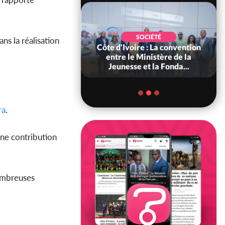
POLITIQUE
SOCIÉTÉ
s la réalisation
ire : Indépendance
Côte d'Ivoire : La convention
scours très attendu
entre le Ministère de la
R Alassane...
Jeunesse et la Fonda...
ra
.
une contribution
nombreuses