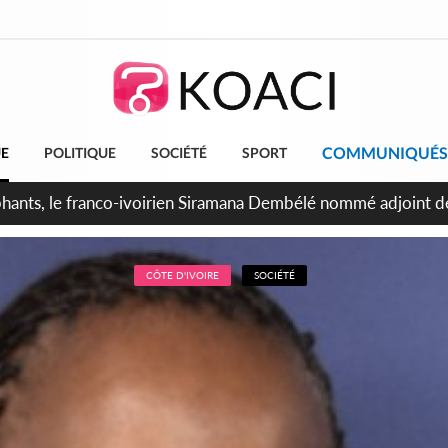
COMMUNIQUÉS
UE
POLITIQUE
SOCIÉTÉ
SPORT
ttants séparatistes neutralisés, le Mindef dément les rumeur
CÔTE D'IVOIRE
SOCIÉTÉ