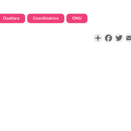
Ouattara
Coordinatrice
ONU
Partager
Faceboo
Twi