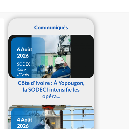
Communiqués
6 Août
2026
SODECI
Côte
d'Ivoire
Côte d'Ivoire : À Yopougon,
la SODECI intensifie les
opéra...
4 Août
2026