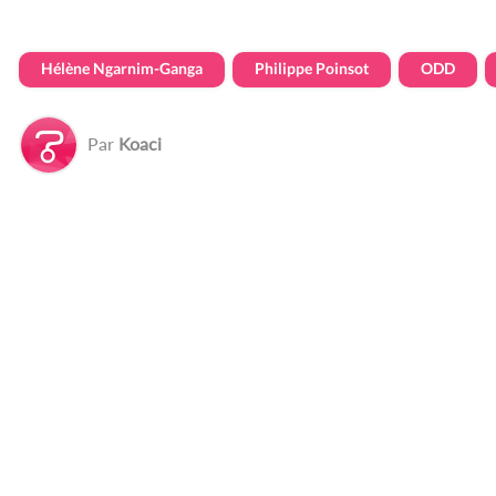
Hélène Ngarnim-Ganga
Philippe Poinsot
ODD
Par
Koaci