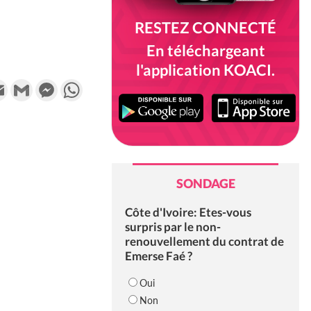
RESTEZ CONNECTÉ
En téléchargeant
l'application KOACI.
k
tter
Email
Gmail
Messenger
WhatsApp
SONDAGE
Côte d'Ivoire: Etes-vous
surpris par le non-
renouvellement du contrat de
Emerse Faé ?
Oui
Non