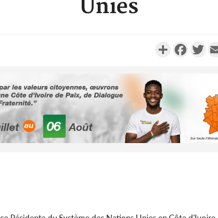
Unies
Partager
Faceboo
Twi
Côte d'I
tragiques
ayant fa
Cameroun
séparatist
Mindef d
rice Résidente du Système des Nations Unies en Côte d'Ivoire