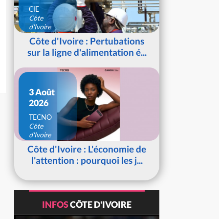
CIE
Côte
d'Ivoire
Côte d'Ivoire : Pertubations
sur la ligne d'alimentation é...
3 Août
2026
TECNO
Côte
d'Ivoire
Côte d'Ivoire : L'économie de
l'attention : pourquoi les j...
INFOS
CÔTE D'IVOIRE