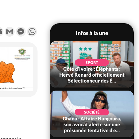
k
tter
Email
Gmail
Messenger
WhatsApp
Infos à la une
POLITIQUE
SPORT
voire : Violences
Côte d'Ivoire : Éléphants :
 à Kossandji (Mé)
Hervé Renard officiellement
it 03 morts, A...
Sélectionneur des É...
POLITIQUE
SOCIÉTÉ
 : 5 combattants
Ghana : Affaire Bangoura,
es neutralisés, le
son avocat alerte sur une
ément les rum...
présumée tentative d'e...
, rapporte