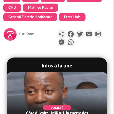
CHU
Mathieu Kablan
General Electric Healthcare
Etats-Unis
Partager
Facebook
Twitter
Email
Gmail
Par
Koaci
Messenger
WhatsApp
Infos à la une
SOCIÉTÉ
Côte d'Ivoire : MIRAH, la guerre des