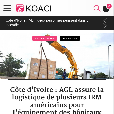
0
Côte d'Ivoire : Séileu, la célébration de la fête nationale
transformée en vaste campagne contre les produits
dépigmentants dangereux
CÔTE D'IVOIRE
ECONOMIE
Côte d'Ivoire : AGL assure la
logistique de plusieurs IRM
américains pour
l'équipement des hôpitaux