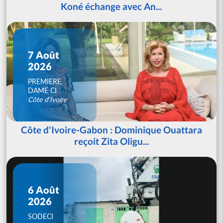
Koné échange avec An...
7 Août
2026
PREMIERE
DAME CI
Côte d'Ivoire
Côte d'Ivoire-Gabon : Dominique Ouattara
reçoit Zita Oligu...
6 Août
2026
SODECI