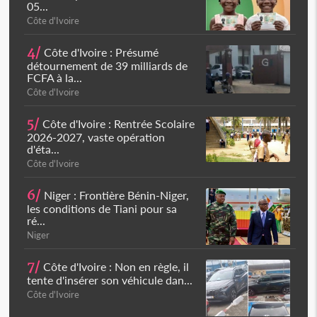
05...
Côte d'Ivoire
4/
Côte d'Ivoire : Présumé
détournement de 39 milliards de
FCFA à la...
Côte d'Ivoire
5/
Côte d'Ivoire : Rentrée Scolaire
2026-2027, vaste opération
d'éta...
Côte d'Ivoire
6/
Niger : Frontière Bénin-Niger,
les conditions de Tiani pour sa
ré...
Niger
7/
Côte d'Ivoire : Non en règle, il
tente d'insérer son véhicule dan...
Côte d'Ivoire