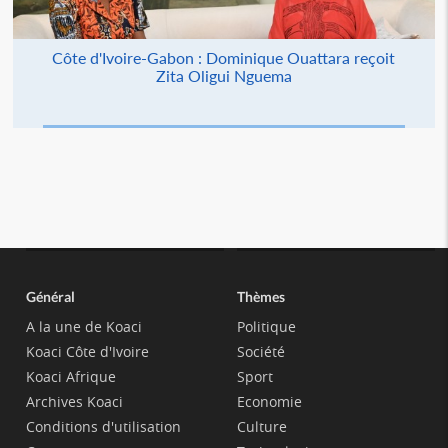
Côte d'Ivoire-Gabon : Dominique Ouattara reçoit
Zita Oligui Nguema
Général
Thèmes
A la une de Koaci
Politique
Koaci Côte d'Ivoire
Société
Koaci Afrique
Sport
Archives Koaci
Economie
Conditions d'utilisation
Culture