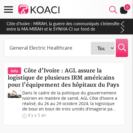
0
Côte d'Ivoire : MIRAH, la guerre des communiqués s'intensifie
entre la MA-MIRAH et le SYNHA-CI sur fond de
gouvernance et le projet de précompte sur les salaires des
agents
Côte d'Ivoire : AGL assure la
Info
logistique de plusieurs IRM américains
pour l'équipement des hôpitaux du Pays
Dans le cadre de la politique du gouvernement
ivoirien en matière de santé, AGL Côte d’Ivoire a
réalisé, du 26 au 29 octobre 2024, la logistique
de bout en bout de trois unités d’imagerie pa...
il y a 1 an