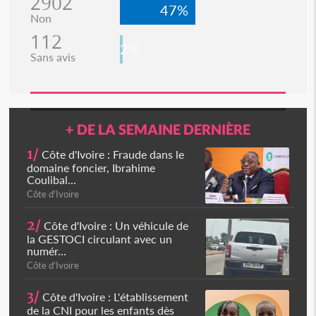
2902
47%
Non
112
2%
Sans avis
+ DE LA SEMAINE DERNIÈRE
1/
Côte d'Ivoire : Fraude dans le
domaine foncier, Ibrahime
Coulibal...
Côte d'Ivoire
2/
Côte d'Ivoire : Un véhicule de
la GESTOCI circulant avec un
numér...
Côte d'Ivoire
3/
Côte d'Ivoire : L'établissement
de la CNI pour les enfants dès