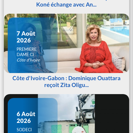
Koné échange avec An...
7 Août
2026
PREMIERE
DAME CI
Côte d'Ivoire
Côte d'Ivoire-Gabon : Dominique Ouattara
reçoit Zita Oligu...
6 Août
2026
SODECI