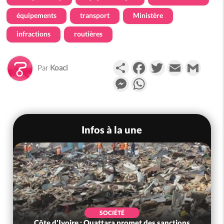
équipements
transport
Ministère
infractions
routières
Partager
Facebook
Twitter
Email
Gmail
Par
Koaci
Messenger
WhatsApp
Infos à la une
SOCIÉTÉ
Côte d'Ivoire : Ouattara promet des sanctions