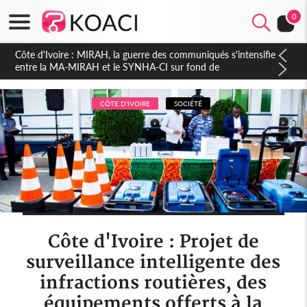
0
Côte d'Ivoire : Indépendance 2026, Thiam plaide pour un
environnement démocratique plus apaisé
CÔTE D'IVOIRE
SOCIÉTÉ
Côte d'Ivoire : Projet de
surveillance intelligente des
infractions routières, des
équipements offerts à la