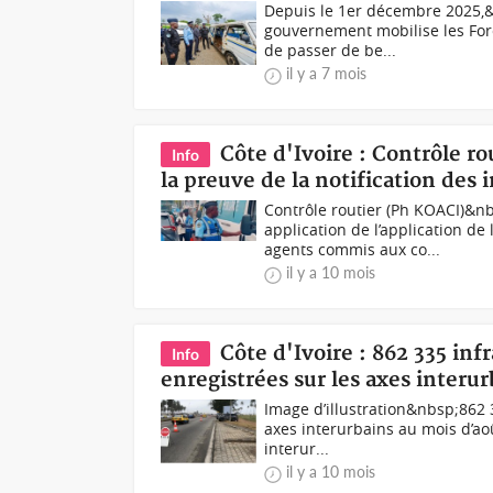
Depuis le 1er décembre 2025,&
gouvernement mobilise les For
de passer de be...
il y a 7 mois
Côte d'Ivoire : Contrôle ro
Info
la preuve de la notification des 
Contrôle routier (Ph KOACI)&n
application de l’application de
agents commis aux co...
il y a 10 mois
Côte d'Ivoire : 862 335 inf
Info
enregistrées sur les axes interu
Image d’illustration&nbsp;862 3
axes interurbains au mois d’aoû
interur...
il y a 10 mois