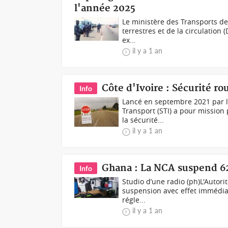
l'année 2025
Le ministère des Transports de 
terrestres et de la circulation
ex...
il y a 1 an
Côte d'Ivoire : Sécurité ro
Info
Lancé en septembre 2021 par le
Transport (STI) a pour mission 
la sécurité...
il y a 1 an
Ghana : La NCA suspend 62
Info
Studio d’une radio (ph)L'Auto
suspension avec effet immédiat 
régle...
il y a 1 an