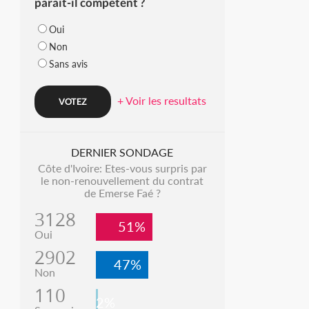
parait-il compétent ?
Oui
Non
Sans avis
+ Voir les resultats
DERNIER SONDAGE
Côte d'Ivoire: Etes-vous surpris par
le non-renouvellement du contrat
de Emerse Faé ?
3128
51%
Oui
2902
47%
Non
110
2%