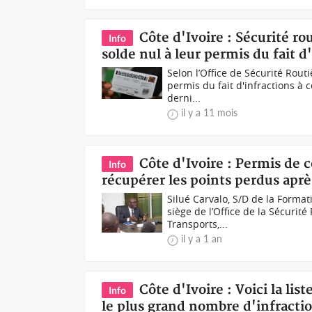
Côte d'Ivoire : Sécurité r
Info
solde nul à leur permis du fait d
Selon l’Office de Sécurité Rout
permis du fait d'infractions à c
derni...
il y a 11 mois
Côte d'Ivoire : Permis de c
Info
récupérer les points perdus aprè
Silué Carvalo, S/D de la Form
siège de l’Office de la Sécurit
Transports,...
il y a 1 an
Côte d'Ivoire : Voici la l
Info
le plus grand nombre d'infractio