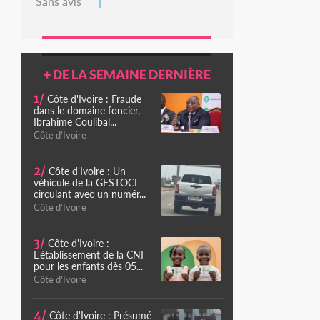
Sans avis
+ DE LA SEMAINE DERNIÈRE
1/
Côte d'Ivoire : Fraude
dans le domaine foncier,
Ibrahime Coulibal...
Côte d'Ivoire
2/
Côte d'Ivoire : Un
véhicule de la GESTOCI
circulant avec un numér...
Côte d'Ivoire
3/
Côte d'Ivoire :
L'établissement de la CNI
pour les enfants dès 05...
Côte d'Ivoire
4/
Côte d'Ivoire : Présumé