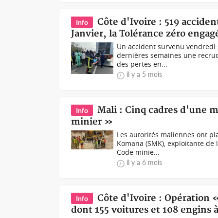
Côte d'Ivoire : 519 acciden
Info
Janvier, la Tolérance zéro engag
Un accident survenu vendredi s
dernières semaines une recrud
des pertes en...
il y a 5 mois
Mali : Cinq cadres d'une m
Info
minier »
Les autorités maliennes ont pl
Komana (SMK), exploitante de l
Code minie...
il y a 6 mois
Côte d'Ivoire : Opération 
Info
dont 155 voitures et 108 engins à