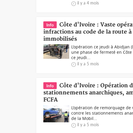
il y a 4 mois
Côte d'Ivoire : Vaste opér
Info
infractions au code de la route à
immobilisés
L’opération ce jeudi à Abidjan 
une phase de fermeté en Côte 
ce jeudi...
il y a 5 mois
Côte d'Ivoire : Opération
Info
stationnements anarchiques, am
FCFA
L’opération de remorquage de v
contre les stationnements anar
de la Mobil...
il y a 5 mois