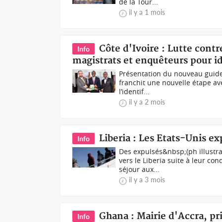
de la Tour...
il y a 1 mois
Côte d'Ivoire : Lutte cont
Info
magistrats et enquêteurs pour id
Présentation du nouveau guide (
franchit une nouvelle étape av
l’identif...
il y a 2 mois
Liberia : Les Etats-Unis ex
Info
Des expulsés&nbsp;(ph illustra
vers le Liberia suite à leur c
séjour aux...
il y a 3 mois
Ghana : Mairie d'Accra, p
Info