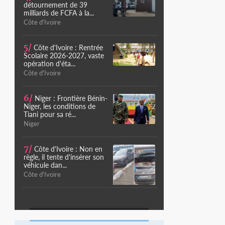
détournement de 39
milliards de FCFA à la...
Côte d'Ivoire
5/
Côte d'Ivoire : Rentrée
Scolaire 2026-2027, vaste
opération d'éta...
Côte d'Ivoire
6/
Niger : Frontière Bénin-
Niger, les conditions de
Tiani pour sa ré...
Niger
7/
Côte d'Ivoire : Non en
règle, il tente d'insérer son
véhicule dan...
Côte d'Ivoire