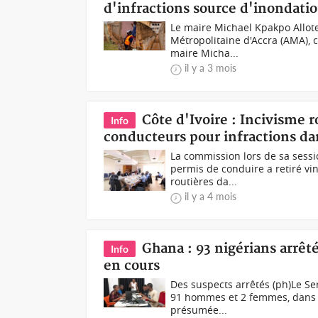
d'infractions source d'inondati
Le maire Michael Kpakpo Allote
Métropolitaine d'Accra (AMA), c
maire Micha...
il y a 3 mois
Côte d'Ivoire : Incivisme r
Info
conducteurs pour infractions d
La commission lors de sa sess
permis de conduire a retiré vin
routières da...
il y a 4 mois
Ghana : 93 nigérians arrêt
Info
en cours
Des suspects arrêtés (ph)Le Se
91 hommes et 2 femmes, dans le
présumée...