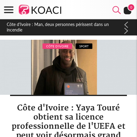
0
Côte d'Ivoire : Séileu, la célébration de la fête nationale
transformée en vaste campagne contre les produits
dépigmentants dangereux
CÔTE D'IVOIRE
SPORT
Côte d'Ivoire : Yaya Touré
obtient sa licence
professionnelle de l'UEFA et
peut voir désormais grand