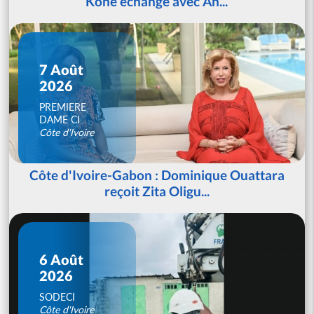
Koné échange avec An...
7 Août
2026
PREMIERE
DAME CI
Côte d'Ivoire
Côte d'Ivoire-Gabon : Dominique Ouattara
reçoit Zita Oligu...
6 Août
2026
SODECI
Côte d'Ivoire