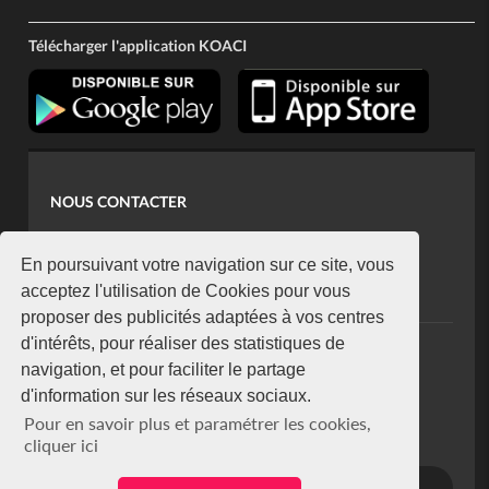
Télécharger l'application KOACI
NOUS CONTACTER
contact@koaci.com
koaci@yahoo.fr
En poursuivant votre navigation sur ce site, vous
+225 07 08 85 52 93
acceptez l'utilisation de Cookies pour vous
proposer des publicités adaptées à vos centres
d'intérêts, pour réaliser des statistiques de
NEWSLETTER
navigation, et pour faciliter le partage
Restez connecté via notre newsletter
d'information sur les réseaux sociaux.
S'abonner
Pour en savoir plus et paramétrer les cookies,
Se désabonner
cliquer ici