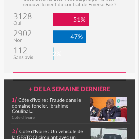
renouvellement du contrat de Emerse Faé ?
3128
51%
Oui
2902
47%
Non
112
2%
Sans avis
+ DE LA SEMAINE DERNIÈRE
1/
Côte d'Ivoire : Fraude dans le
domaine foncier, Ibrahime
Coulibal...
Côte d'Ivoire
2/
Côte d'Ivoire : Un véhicule de
la GESTOCI circulant avec un