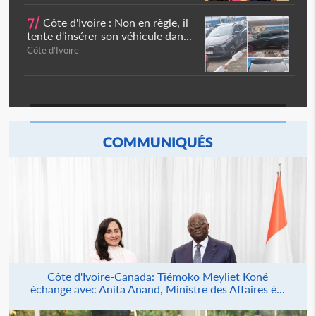
7/
Côte d'Ivoire : Non en règle, il
tente d'insérer son véhicule dan...
Côte d'Ivoire
COMMUNIQUÉS
Côte d'Ivoire-Canada: Tiémoko Meyliet Koné
échange avec Anita Anand, Ministre des Affaires é...