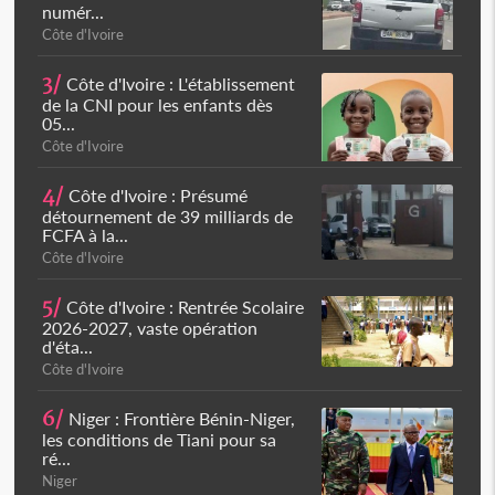
numér...
Côte d'Ivoire
3/
Côte d'Ivoire : L'établissement
de la CNI pour les enfants dès
05...
Côte d'Ivoire
4/
Côte d'Ivoire : Présumé
détournement de 39 milliards de
FCFA à la...
Côte d'Ivoire
5/
Côte d'Ivoire : Rentrée Scolaire
2026-2027, vaste opération
d'éta...
Côte d'Ivoire
6/
Niger : Frontière Bénin-Niger,
les conditions de Tiani pour sa
ré...
Niger