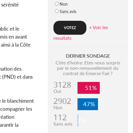
Non
 sérénité
Sans avis
+ Voir les
blic et le
 mis en avant
resultats
ainsi à la Côte
DERNIER SONDAGE
Côte d'Ivoire: Etes-vous surpris
par le non-renouvellement du
ination des
contrat de Emerse Faé ?
t (PND) et dans
3128
51%
Oui
2902
e le blanchiment
47%
Non
accompagner les
112
réation
2%
Sans avis
rantir la