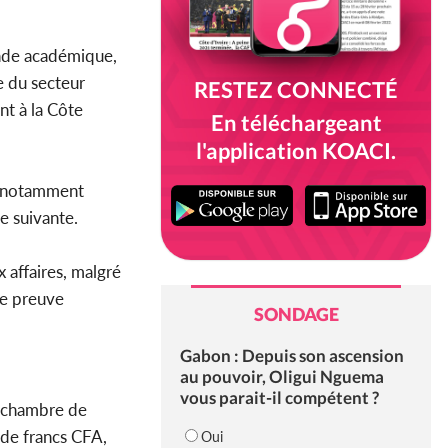
onde académique,
e du secteur
RESTEZ CONNECTÉ
nt à la Côte
En téléchargeant
l'application KOACI.
nt notamment
e suivante.
 affaires, malgré
ne preuve
SONDAGE
Gabon : Depuis son ascension
au pouvoir, Oligui Nguema
vous parait-il compétent ?
a chambre de
 de francs CFA,
Oui