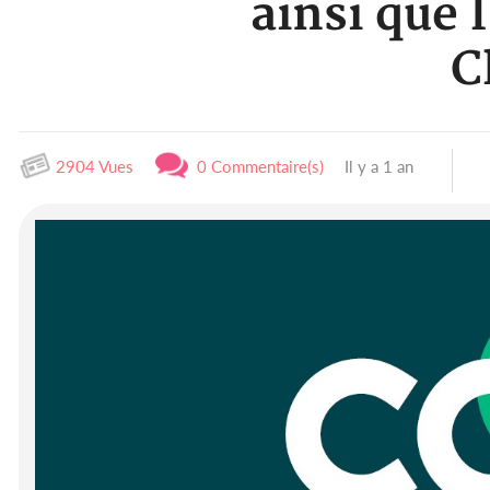
ainsi que 
C
2904 Vues
0 Commentaire(s)
Il y a 1 an