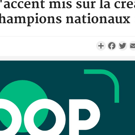
l'accent mis sur la cr
hampions nationaux
Partager
Faceboo
Twi
Côte d'Ivo
réussi du
Adama 
Côte 
anni