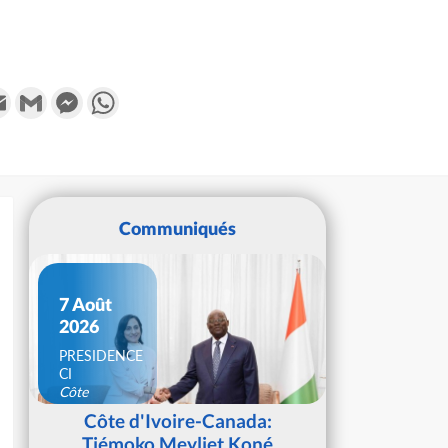
k
tter
Email
Gmail
Messenger
WhatsApp
Communiqués
7 Août
2026
PRESIDENCE
CI
Côte
d'Ivoire
Côte d'Ivoire-Canada:
Tiémoko Meyliet Koné