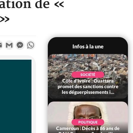
éation de «
 »
k
tter
Email
Gmail
Messenger
WhatsApp
Infos à la une
POLITIQUE
SOCIÉTÉ
ire : Après le pari
Côte d'Ivoire : Ouattara
 66e anniversaire,
promet des sanctions contre
Bictogo : «...
les déguerpissements i...
POLITIQUE
d'Ivoire : 66e
POLITIQUE
versaire de
Cameroun : Décès à 86 ans de