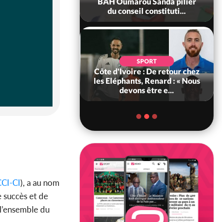
ance, les Forces de
BAH Oumarou Sanda pilier
fense e...
du conseil constituti...
SOCIÉTÉ
SPORT
voire : MIRAH, la
Côte d'Ivoire : De retour chez
des communiqués
les Eléphants, Renard : « Nous
ie entre la MA-M...
devons être e...
CCI-CI
), a au nom
e succès et de
 l’ensemble du