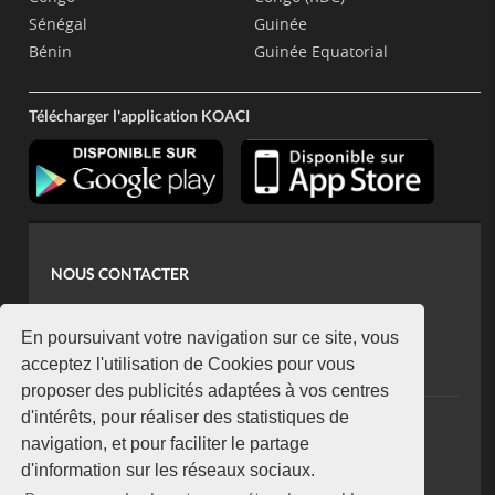
Sénégal
Guinée
Bénin
Guinée Equatorial
Télécharger l'application KOACI
NOUS CONTACTER
contact@koaci.com
koaci@yahoo.fr
En poursuivant votre navigation sur ce site, vous
+225 07 08 85 52 93
acceptez l'utilisation de Cookies pour vous
proposer des publicités adaptées à vos centres
d'intérêts, pour réaliser des statistiques de
NEWSLETTER
navigation, et pour faciliter le partage
Restez connecté via notre newsletter
d'information sur les réseaux sociaux.
S'abonner