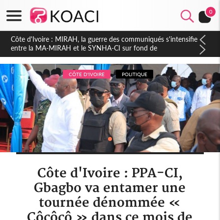
0
Côte d'Ivoire : Indépendance 2026, Thiam plaide pour un
environnement démocratique plus apaisé
CÔTE D'IVOIRE
POLITIQUE
Côte d'Ivoire : PPA-CI,
Gbagbo va entamer une
tournée dénommée «
Côcôcô » dans ce mois de