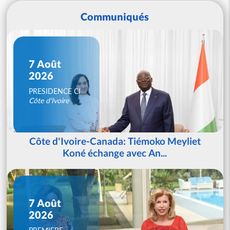
Communiqués
7 Août
2026
PRESIDENCE CI
Côte d'Ivoire
Côte d'Ivoire-Canada: Tiémoko Meyliet
Koné échange avec An...
7 Août
2026