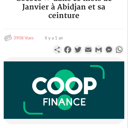
Janvier à Abidjan et sa
ceinture
3908 Vues
Il y a 1 an
Partager
Facebook
Twitter
Email
Gmail
Messen
W