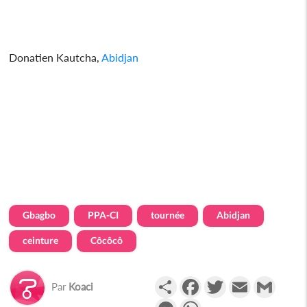
Donatien Kautcha,
Abidjan
Gbagbo
PPA-CI
tournée
Abidjan
ceinture
Côcôcô
Partager
Facebook
Twitter
Email
Gmail
Par
Koaci
Messenger
WhatsApp