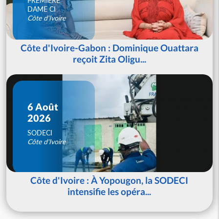
PREMIERE
DAME CI
Côte d'Ivoire
Côte d'Ivoire-Gabon : Dominique Ouattara
reçoit Zita Oligu...
6 Août
2026
SODECI
Côte d'Ivoire
Côte d'Ivoire : À Yopougon, la SODECI
intensifie les opéra...